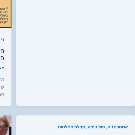
די
הה
הה
מא
איך
שז
הפ
,
,
אסטרטגיה
פוליטיקה
קבלת החלטות