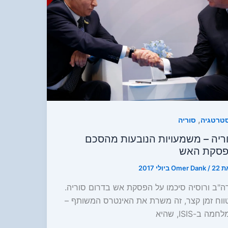
,
טרטגיה
סוריה
ריה – משמעויות הנובעות מהסכם
סקת האש
ת
22 ביולי 2017
/
Omer Dank
ה"ב ורוסיה סיכמו על הפסקת אש בדרום סוריה.
ווח זמן קצר, זה משרת את האינטרס המשותף –
מה ב-ISIS, שהיא