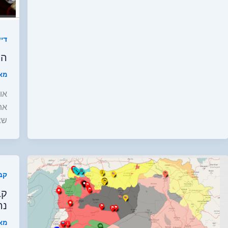
די
הח
מא
או
את
שצ
קב
קב
נה
מא