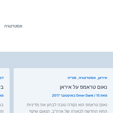
אסטרטגיה
,
,
איראן
אסטרטגיה
סוריה
דמ
נאום טראמפ על איראן
בי
מאת
15 באוקטובר 2017
/
Omer Dank
מא
נאום טראמפ הוא נקודה טובה לבחון את מדיניות
בר
החוץ החדשה לכאורה של ארה"ב. הנאום שיקף
זה