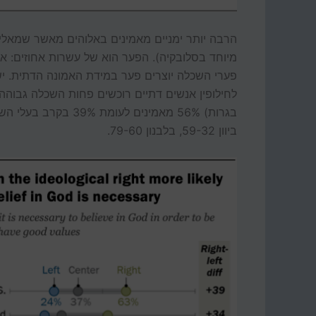
הרבה יותר ימניים מאמינים באלוהים מאשר שמאליי
מיוחד בסלובקיה). הפער הוא של עשרות אחוזים: ארה"ב 63-24, הונגריה 40-13, ישרא
פערי השכלה יוצרים פער במידת האמונה הדתית. י
לחילופין אנשים דתיים רוכשים פחות השכלה גבוהה
ביוון 59-32, בלבנון 79-60.