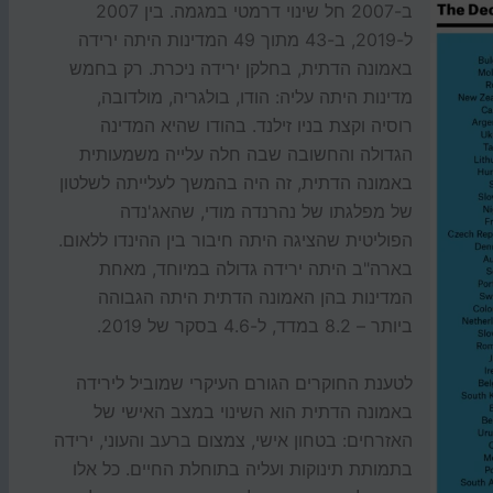
ב-2007 חל שינוי דרמטי במגמה. בין 2007
ל-2019, ב-43 מתוך 49 המדינות היתה ירידה
באמונה הדתית, בחלקן ירידה ניכרת. רק בחמש
מדינות היתה עליה: הודו, בולגריה, מולדובה,
רוסיה וקצת בניו זילנד. בהודו שהיא המדינה
הגדולה והחשובה שבה חלה עלייה משמעותית
באמונה הדתית, זה היה בהמשך לעלייתה לשלטון
של מפלגתו של נהרנדה מודי, שהאג'נדה
הפוליטית שהציגה היתה חיבור בין ההינדו ללאום.
בארה"ב היתה ירידה גדולה במיוחד, מאחת
המדינות בהן האמונה הדתית היתה הגבוהה
ביותר – 8.2 במדד, ל-4.6 בסקר של 2019.
לטענת החוקרים הגורם העיקרי שמוביל לירידה
באמונה הדתית הוא השינוי במצב האישי של
האזרחים: בטחון אישי, צמצום ברעב והעוני, ירידה
בתמותת תינוקות ועליה בתוחלת החיים. כל אלו