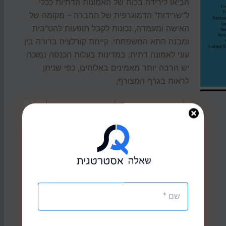
הביאו לירידה בכוח של האמונות הדתיות ככלי
ל"שרידות" הדמוגרפית של החברה – מקומה של
האישה ומעמדה, נכונות לקבל תופעות להט"בית
ומבנה התא המשפחתי. קיימת קורלציה ברורה בין
עוני לאמונה דתית: במדינות בעלות הכנסה נמוכה
יש הרבה יותר מאמינים באלוהים, כפי שניתן
לראות בגרף המצורף;