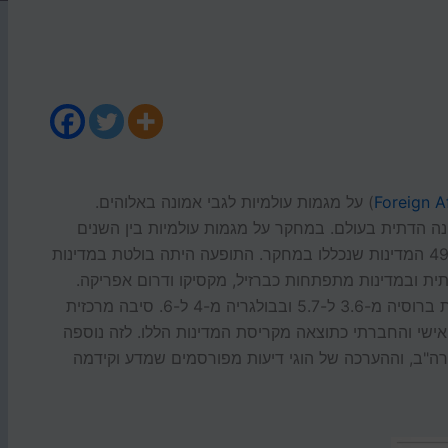
Foreign Af
) על מגמות עולמיות לגבי אמונה באלוהים.
ה הדתית בעולם. במחקר על מגמות עולמיות בין השנים
1981-2007, היתה עלייה באמונה הדתית ב-33 מ-49 המדינות שנכללו במחקר. התופעה היתה בולטת במדינות
ית ובמדינות מתפתחות כברזיל, מקסיקו ודרום אפריקה.
בסולם של 1-10 עלה הציון של מידת האמונה הדתית ברוסיה מ-3.6 ל-5.7 ובבולגריה מ-4 ל-6. סיבה מרכזית
ישי והחברתי כתוצאה מקריסת המדינות הללו. לזה נוספה
בארה"ב, וההערכה של הוגי דיעות מפורסמים שמדע וקידמה