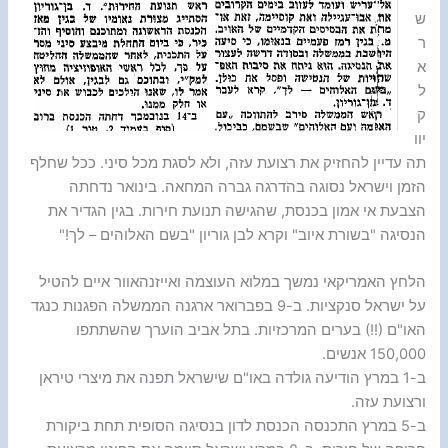
ש
ר
א
ל
ק
יוו
תה עדיין להחזיק את רצועת עזה, ולא לסגת מכל סיני. ככל שחלף
הזמן וישראל נסוגה בהדרגה גברה המחאה. בינואר נדחתה
הצבעת אי אמון בכנסת, שהגישה תנועת חירות. בגין הגדיר את
הנסיגה "בשורת איוב" וקרא לבן גוריון "בשם האלוהים – לך!"
הלחץ האמריקאי נמשך במלוא העוצמה ואייזנהאוור איים להטיל
על ישראל סנקציות. ב-9 בפברואר ארגנה הממשלה הפגנות כנגד
האו"ם (!!) בערים המרכזיות. בתל אביב הוערך שהשתתפו
150,000 אנשים.
ב-1 במרץ הודיעה גולדה באו"ם שישראל תפנה את מיצרי טיראן
ורצועת עזה.
ב-5 במרץ התכנסה הכנסת לדון בנסיגה הסופית תחת ביקורת