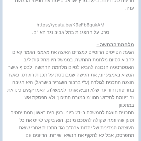
חריפה של חירות. ב-8 במרץ ישראל סיימה את הפינוי מרצועת
עזה.
https://youtu.be/K9eFb6qukAM
סרט על ההפגנות בתל אביב נגד האו"ם.
מלחמת ההתשה –
הגעת הטייסים הרוסיים למצרים האיצה את מאמצי האמריקאים
להביא לסיום מלחמת ההתשה. בממשל היו מחלוקות לגבי
האסטרטגיה הנכונה להביא לסיום מלחמת ההתשה. לבסוף אישר
הנשיא באמצע יוני, את הגישה שמבוססת על תכנית רוג'רס. כאשר
הוצגה התכנית לגולדה (ע"י ברבור השגריר בישראל) היא הגיבה
בחריפות והודיעה שלא תביא אותה לממשלה. האמריקאים כינו את
זה "יוזמה לחידוש המו"מ במזרח התיכון" ולא הפסקת אש
במתכוון.
התכנית הוצגה לממשלה ב-21 ביוני. בגין היה ראשון המתייחסים
וטען שהיוזמה שקולה להסכם מינכן. הוא ביקש לגייס את כל
העוצמה המדינית של יהדות ארה"ב נגד התכנית אחרי שזאת
תתפרסם, אבל לא לתקוף את הנשיא ישירות. הדיונים עם