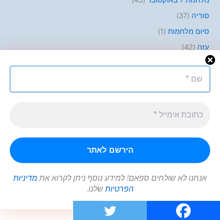
מלחמת 7 באוקטובר
(45)
סוריה
(37)
סיום מלחמות
(1)
עזה
(42)
פודקאסטים
(15)
פוליטיקה
(8)
פלסטינים
(10)
קבלת החלטות
(45)
קצרים
(10)
רוסיה
(30)
שאר העולם
(5)
אנחנו לא שולחים ספאם! למידע נוסף ניתן לקרוא את
מדיניות
הפרטיות
שלנו.
Copyright © 2026 | Powered by
Astra WordPress Theme