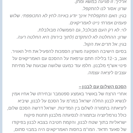
ארליך: זו פגיעה במשא ומתן.
שרון: אסור לנו להתקפל.
בגין: האם התקפלתי? אינך יודע באיזה לחץ לא התכופפתי. שלוש
פעמים אמרתי נייט לאמריקאים.
לוי: לא רק העם מבולבל, גם הממשלה מבולבלת.
שרון: ההחלטה לא להתקדם (לתוך בירות) היא החלטה רעה.
בגין: אל תרים את הקול.
בסיום הישיבה הופקעה משרון הסמכות להפעיל את חיל האוויר.
אגב, ב-12 בלילה חתם ערפאת על ההסכם עם האמריקאים על
פינוי אש"ף מלבנון. חלפו עוד כמעט שלושה שבועות של מתיחת
עצבים ליציאה עצמה.
הסכם השלום עם לבנון –
אחרי הרצח של באשיר באמצע ספטמבר ובחירתו של אחיו אמין
לנשיא לבנון החלה ישראל במו"מ על הסכם על לבנון, שיביא
ליציאתה בתמורה לשלום בין המדינות. ישראל דרשה הסכם שלום,
כולל נורמליזציה ובתמורה לנסיגתה מלבנון תחנות פיקוח
ישראליות בתוך שטח לבנון, והקמת חטיבה בצבא לבנון בפיקודו
של סאעד חדאד. המו"מ בחסות האמריקאים היה במבוי סתום,