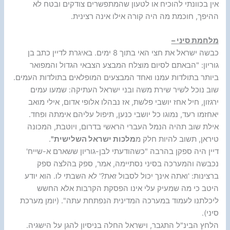
אין בכוונתי להוכיח או לטעון שהמתפשרים צודקים ובטח לא
ההיפך, חוכמת מה היה קורה אילו אינה רצינית.
מלחמת סיני –
כבשה ישראל את חצי האי בתוך 8 ימים. באיגרת לדיין כתב בן
גוריון: "הבאתם לסיום מוצלח המבצע הצבאי הגדול והמפואר
ביותר בתולדות עמנו ואחד המבצעים המופלאים בתולדות העמים.
שוב נוכל לשיר שירת משה ובני ישראל העתיקה: שמעו עמים
ירגזון, חיל אחז יושבי פלשת, אז נבהלו אלופי אדום, אילי מואב
יאחזמו רעד, נמוגו כל יושבי כנען, תיפול עליהם אימתה ופחד.
אילת שוב תהיה הנמל העברי הראשי בדרום, ויוטבת, המכונה
טיראן, תשוב להיות חלק מ
מלכות ישראל השלישית"
.
דיין היה ספקן בהרבה "כשהודעתי לבן-גוריון ששארם א-שייח'
נכבשה והמערכה בסיני נסתיימה, אמר, ספק בהלצה ספק
ברצינות: 'ואתה אינך יכול לסבול זאת?' לא השבתי לו. הוא יודע
היטב כי מה שמעיק עלי אינו הפסקת הקרבות אלא החשש
ליכלתנו לעמוד במערכה המדינית הנפתחת עתה". (יומן מערכת
סיני).
הלחץ הבינ"ל התגבר, וישראל החלה בניסיון להגן על הישגיה.