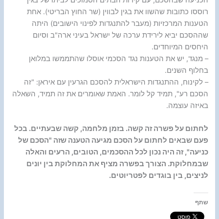
רוססו כתובות שהשוו את בגין לבווין (שר החוץ הבריטי). אחת
הטענות המרכזיות (מעבר להתנגדות לפינוי הישובים) היתה
שההסכם יביא לירידת ערכה של ישראל בעיני ארה"ב וסיום
היחסים המיוחדים.
– מנגד, יש את הטענות נגד הסכמי אוסלו שהתממשו במלואן
בחלוף השנים.
– לקינוח, ההתנגדות הישראלית להסכם הגרעין עם איראן: "זה
הסכם רע", תמיד קל לומר. האמת שאומרים את זה תמיד, השאלה
באיזה עוצמה.
לחתום על פשרה זה קשה. בזמן מלחמה, קשה שבעתיים. בכל
פעם שבאים לחתום על הסכם מגיעה הטענה שזה "הסכם של
כניעה", זה היה נכון לכל ההסכמים, הטובים, הרעים והאלה
שבמחלוקת. הצורך בפשרה מציף את המחלוקת בין יונים
לניצים, בין בוגדים לפטריוטים.
שתף