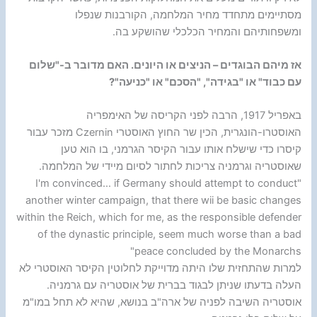
מסתיימים מתחדד מחיר המלחמה, הקורבנות שנפלו
ומשפחותיהם והמחיר הכלכלי שהושקע בה.
אז מיהם הבוגדים – הניצים או היונים. האם מדובר ב-"שלום
עם כבוד" או "בגידה", "הסכם" או "כניעה"?
באפריל 1917, הרבה לפני הקריסה של האימפריה
האוסטרו-הונגרית, הכין שר החוץ האוסטרי Czernin מזכר עבור
קיסרו כדי שישלח אותו עבור הקיסר הגרמני, בו הוא טען
שאוסטריה וגרמניה צריכות לחתור לסיום מיידי של המלחמה.
"I'm convinced… if Germany should attempt to conduct
another winter campaign, that there wii be basic changes
within the Reich, which for me, as the responsible defender
of the dynastic principle, seem much worse than a bad
peace concluded by the Monarchs"
למרות שהתחזית שלו היתה מדוייקת לחלוטין הקיסר האוסטרי לא
העלה בדעתו שניתן לבגוד בברית של אוסטריה עם גרמניה.
אוסטריה השיבה לפניה של ארה"ב בנושא, שהיא לא תחל במו"מ