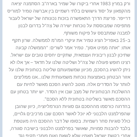
ורק במרץ 1983 אחרי ביקורו של שמיר בארה"ב הסתמנה יציאה
מהקפאון על יסוד גישושים בלתי רשמיים בין אברשה טמיר למוריס
דרייפר. פריצת הדרך התאפשרה בזכות נכונותה של ישראל לעבור
מתפיסה שמבוססת על נוכחות ישירה של צה"ל בדרום לבנון
למבנה שמתבסס על פיקוח משותף.
ב-25 באפריל הציג טמיר את עיקרי המו"מ לממשלה. שרון תקף
אותו: "אתה ממיט אסון". טמיר אמר לשרים: "הממשלה קבעה
שתיכון לבנון ריבונית ועצמאית, שתקיים יחסים טובים עם ישראל.
רצינו חופש פעולה של צה"ל ושליטה שלנו על חדאד – אך אלו לא
ניתן להשיג בהסכם, מכיוון שמשמעותם שליטה בטחונית שלנו על
אזור הבטחון באמצעות נוכחות משמעותית שלנו…אנו ממליצים
לוותר על הסדרים אלה. מוטב להשיג הסכם מאשר לחיות עם
ההשלכות הבטחוניות של מצב שבו אין הסדר. יש יותר בטחון עם
ההסכם מאשר בשליטה בטחונית ללא הסכם".
בהדרגה כורסמו מההסכם גם סוגיות הנורמליזציה, כיוון שהובן
שהפרלמנט הלבנוני לא יוכל לאשר הסכם שבו מרכיבים גלויים,
כולל סוגיות סחר רשמיות. בסופו של דבר ההסכם היה מעטפת
בלבד להבנות סמויות, שאושר בפרלמנט הלבנוני בישיבה סגורה,
אחרי בקשת ישראל מאמין שלא לשאת נאום פומבי תקיף נגד