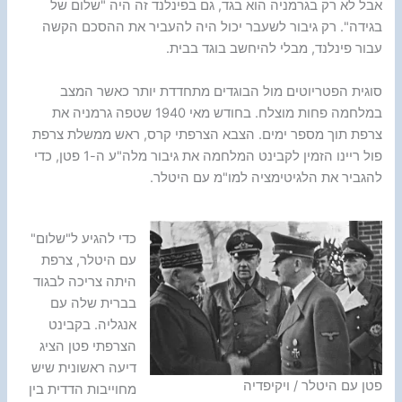
אבל לא רק בגרמניה הוא בגד, גם בפינלנד זה היה "שלום של
בגידה". רק גיבור לשעבר יכול היה להעביר את ההסכם הקשה
עבור פינלנד, מבלי להיחשב בוגד בבית.
סוגית הפטריוטים מול הבוגדים מתחדדת יותר כאשר המצב
במלחמה פחות מוצלח. בחודש מאי 1940 שטפה גרמניה את
צרפת תוך מספר ימים. הצבא הצרפתי קרס, ראש ממשלת צרפת
פול ריינו הזמין לקבינט המלחמה את גיבור מלה"ע ה-1 פטן, כדי
להגביר את הלגיטימציה למו"מ עם היטלר.
כדי להגיע ל"שלום"
עם היטלר, צרפת
היתה צריכה לבגוד
בברית שלה עם
אנגליה. בקבינט
הצרפתי פטן הציג
דיעה ראשונית שיש
פטן עם היטלר / ויקיפדיה
מחוייבות הדדית בין