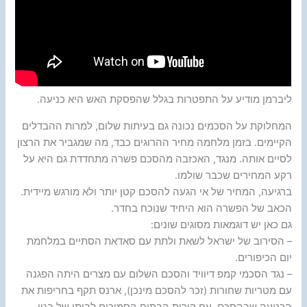
ליברמן מודיע על התפטרות בגלל שהפסקת האש היא כניעה.
המחלוקת על הסכמים נכונה גם בעיתות שלום, למרות ההבדלים
הקיימים. בזמן מלחמה מחיר ההרוגים כבד, מה שמגביר את הרצון
לסיים אותה. מנגד, האכזבה מהסכם פשרה מתחדדת גם היא על
רקע המחירים שכבר שולמו.
ברגיעה, המחיר של אי הגעה להסכם קטן יותר ולא מורגש מיידית.
הכאב של הפשרה הוא היחיד שנוכח בחדר.
גם כאן יש דוגמאות מסוגים שונים:
– הסירוב של ישראל לשאת ולתת עם סאדאת הסתיים במלחמת
יום הכיפורים.
– נגד הסכמי קמפ דיוויד והסכם השלום עם מצרים היתה הפגנה
עם מטריות שחורות (זכר להסכם מינכן), ארנס תקף בחריפות את
הכניעה שבהסכם, עם קירות הבתים הסמוכים לביתו של בגין