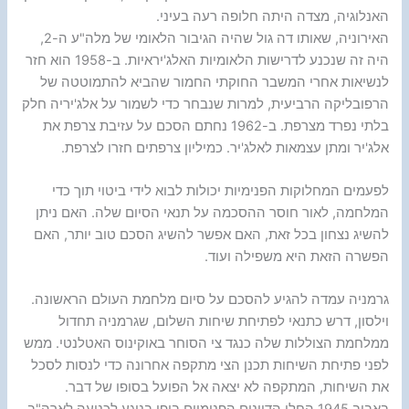
האנלוגיה, מצדה היתה חלופה רעה בעיני.
האירוניה, שאותו דה גול שהיה הגיבור הלאומי של מלה"ע ה-2,
היה זה שנכנע לדרישות הלאומיות האלג'יראיות. ב-1958 הוא חזר
לנשיאות אחרי המשבר החוקתי החמור שהביא להתמוטטה של
הרפובליקה הרביעית, למרות שנבחר כדי לשמור על אלג'יריה חלק
בלתי נפרד מצרפת. ב-1962 נחתם הסכם על עזיבת צרפת את
אלג'יר ומתן עצמאות לאלג'יר. כמיליון צרפתים חזרו לצרפת.
לפעמים המחלוקות הפנימיות יכולות לבוא לידי ביטוי תוך כדי
המלחמה, לאור חוסר ההסכמה על תנאי הסיום שלה. האם ניתן
להשיג נצחון בכל זאת, האם אפשר להשיג הסכם טוב יותר, האם
הפשרה הזאת היא משפילה ועוד.
גרמניה עמדה להגיע להסכם על סיום מלחמת העולם הראשונה.
וילסון, דרש כתנאי לפתיחת שיחות השלום, שגרמניה תחדול
ממלחמת הצוללות שלה כנגד צי הסוחר באוקינוס האטלנטי. ממש
לפני פתיחת השיחות תכנן הצי מתקפה אחרונה כדי לנסות לסכל
את השיחות, המתקפה לא יצאה אל הפועל בסופו של דבר.