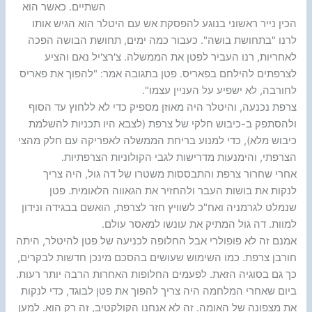
השתיים. כאשר הוא
הכין נייר ראשוני בנוגע להפסקת אש עם היטלר הוא הגיש אותו
לרנו "בתחושת בושה". כעבור כמה ימים, תחושת הבושה הפכה
לאחריות, רנו העביר לפטן את הממשלה. צ'רצ'יל נאם והציע
לצרפתים להילחם בפאריס. פטן בתגובה אמר: "להפוך את פאריס
לחורבה, לא ישפיע על העניין עצמו".
צרפת נכנעה, והיטלר היה מאוזן מספיק כדי לא ללחוץ עד הסוף
ולהסתפק ב-כיבוש חלקי של צרפת (לצבא היו תכניות להשלמת
כיבוש מלא), כדי למנוע בריחת הממשלה לאפריקה עם חלק מהצי
הצרפתי, והימנעות מדרישות לגבי הקולוניות הצרפתיות.
אחרי שחרור צרפת והתבססות משטרו של דה גול, היה צריך
לנקות את בושות העבר ולהחזיר את הגאווה הלאומית. פטן
שנמלט לגרמניה ואח"כ לשוויץ חזר לצרפת, הואשם בבגידה ונידון
למוות. דה גול המתיק את עונשו למאסר עולם.
אמנם זה לא פופולרי אבל החלופה לכניעה של פטן להיטלר, היתה
חורבן צרפת. כמו השימוש שעושים בהסכם מינכן חדשות לבקרים,
כך גם בסוגיה הזאת. לפעמים החלופות האחרות הרבה יותר רעות.
ביום שאחרי המלחמה היה צריך להפוך את פטן לבוגד, כדי לנקות
את מצפונה של האומה. זה לא אנחנו הקולקטיב, זה רק הוא. למען