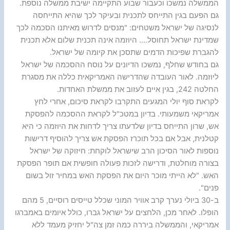
הממשלה נמשכו וכעבור שבוע התקיימה ישיבת ממשלה נוספת.
גם הפעם בגין התייחס לתכנית ובעיקר לכך שהיא התייחסה
לנסיגה של ישראל משטחים: "מנסים לדרוש מאיתנו הסכמה לכך
שמדינת ישראל תחוסל…. היוזמה אינה תכנית שלום אלא תכנית
להגברת שפיכות הדמים שתסכן את קיומה של ישראל.
גם בחודש שחלף, נמשכו הדיונים על נוסח ההסכמה של ישראל
ליוזמה. לאור העובדה שהדרישה האמריקאית כללה את מסגרת
החלטה 242, בגין איים לעזוב את ממשלת האחדות.
לקראת סוף יולי המגעים התקרבו לקראת סיכום, אחרי לחץ
אמריקאי משמעותי. בדיון במטכ"ל לקראת ההסכמה להפסקת
אש, שרון התייחס בדיון שלדעתו צריך לדחות את היוזמה כי היא
קטלנית, אבל אם בכל תוכרז הפסקת אש צריך להוסיף דרישות
נוספות לאור הסיכון הרב שישראל לוקחת: חיזוקה של ישראל
בצורה מוחלטת, ודרישה לזכות פעולה חופשית אם תופר הפסקת
האש. "לא הייתי מוכר היום את הפסקת האש במחיר זול בשום
פנים".
ב-30 ביולי נערך קרב אוויר המוני שכלל טייסים רוסיים, 5 מהם
הופלו. לאחר מכן, הלחצים על ישראל גברו, כולל איומים באמברגו
אמריקאי, והממשלה ביררה כמה זמן צה"ל יחזיק מעמד ללא