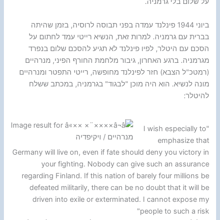
על שלום בלי גרמניה.
ביוני 1944 פינלנד עמדה בפני תבוסה לרוסיה, בזמן שהיתה
בברית עם גרמניה. למרות זאת, הנשיא רייטי עמד לחתום על
הסכם עם היטלר, לפיו פינלנד לא תגיע להסכם שלום בנפרד
מגרמניה. ברגע האחרון, גיבור מלחמת החורף הפיני, מנרהיים
(רמטכ"ל הצבא) חזר לפינלנד מחופשה, רייטי התפטר ומנרהיים
מונה לנשיא. הוא היה מוכן "לבגוד" בגרמניה, במכתב ששלח
להיטלר:
"I wish especially to
מנרהיים / ויקיפדיה
emphasize that
Germany will live on, even if fate should deny you victory in
your fighting. Nobody can give such an assurance
regarding Finland. If this nation of barely four millions be
defeated militarily, there can be no doubt that it will be
driven into exile or exterminated. I cannot expose my
people to such a risk"