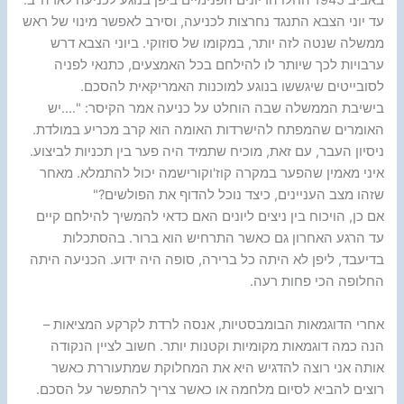
באביב 1945 החלו הדיונים הפנימיים ביפן בנוגע לכניעה לארה"ב.
עד יוני הצבא התנגד נחרצות לכניעה, וסירב לאפשר מינוי של ראש
ממשלה שנטה לזה יותר, במקומו של סוזוקי. ביוני הצבא דרש
ערבויות לכך שיותר לו להילחם בכל האמצעים, כתנאי לפניה
לסובייטים שיגששו בנוגע למוכנות האמריקאית להסכם.
בישיבת הממשלה שבה הוחלט על כניעה אמר הקיסר: "….יש
האומרים שהמפתח להישרדות האומה הוא קרב מכריע במולדת.
ניסיון העבר, עם זאת, מוכיח שתמיד היה פער בין תכניות לביצוע.
איני מאמין שהפער במקרה קוז'וקורישמה יכול להתמלא. מאחר
שזהו מצב העניינים, כיצד נוכל להדוף את הפולשים?"
אם כן, הויכוח בין ניצים ליונים האם כדאי להמשיך להילחם קיים
עד הרגע האחרון גם כאשר התרחיש הוא ברור. בהסתכלות
בדיעבד, ליפן לא היתה כל ברירה, סופה היה ידוע. הכניעה היתה
החלופה הכי פחות רעה.
אחרי הדוגמאות הבומבסטיות, אנסה לרדת לקרקע המציאות –
הנה כמה דוגמאות מקומיות וקטנות יותר. חשוב לציין הנקודה
אותה אני רוצה להדגיש היא את המחלוקת שמתעוררת כאשר
רוצים להביא לסיום מלחמה או כאשר צריך להתפשר על הסכם.