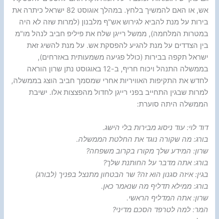
אש, או האם להמשיך בלחץ. במהלך אוגוסט 82 ישראל כיתרה את
בירות על מנת להביא לגירוש אש"ף מלבנון (למרות שזה לא היה
במטרות המלחמה), ממשל רייגן שלח את פיליפ חביב לנהל מו"מ
בין הצדדים על מנת להגיע להפסקת אש. על מנת להשיג זאת
ישראל תקפה בבירות (כולל פגיעה משמעותית באזרחים),
בממשלה התנהל ויכוח חריף, ב-12 באוגוסט נתן שרון הוראה
לחדש את התקיפות האוויריות אחרי שמסמך חביב הוצג בממשלה,
למרות שבגין התחייב בפני רייגן לחדול מהפצצות אלו. ישיבת
הממשלה היתה סוערת:
דוד לוי: עוד ניסוג מבירות בלי הישג.
בורג: מה שקורה נוגד את החלטת הממשלה.
שרון: המידע שלך מקורו בקרוב משפחה?
בורג: אתה מדבר על החותנת שלך?
בגין: איזה סגנון הוא זה? שר הבטחון מתנצל בפניך (לבורג)
בורג: ממילא תדליף מה שנאמר כאן.
שרון: אתה המדליף הראשי.
המר: למה לטרפד הסכם מדיני?