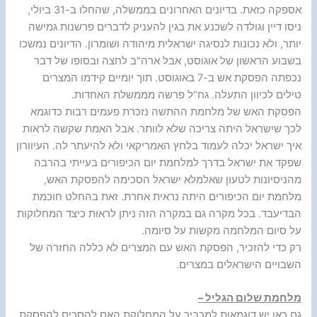
אספקה כזאת. בדיונים האחרונים בממשלה, שהחלו ב-31 ביולי,
ניסו דיין וגולדה לשכנע את בגין להעניק לדברים פרשנות גמישה
יותר, ולא נכונות לנסיגה ישראלית מיהודה ושומרון. הדיונים נמשכו
בשבוע הראשון של אוגוסט, אבל ארה"ב לחצה ובסופו של דבר
נכפתה הפסקת אש ב-7 באוגוסט. תוך יומיים קידמו המצרים
טילים לכיוון התעלה. גח"ל פרשה מממשלת האחדות.
הפסקת האש של מלחמת ההתשה נזכרת פעמים רבות כדוגמא
לכך שישראל היתה צריכה שלא לוותר. אבל האמת שקשה לראות
איך ישראל יכלה לעמוד בלחץ האמריקאי ולא להיעתר לה. העיוורון
שפקד את ישראל בדרך למלחמת יום הכיפורים בעייתי בהרבה
מהניסיונות לטעון שאלמלא ישראל הסכימה להפסקת האש,
מלחמת יום הכיפורים היתה נראית אחרת. זאת בהחלט חוכמת
הבדיעבד. בכל מקרה גם במקרה הזה ניתן לראות כיצד המחלוקות
על סיום המלחמה מקשות על סיומה.
רק כדי להזכיר, הפסקת האש עם המצרים לא כללה החזרה של
השבויים הישראלים במצרים.
מלחמת שלום הגליל –
גם כאן יש דוגמאות למכביר על המחלוקת האם להסכים להפסקת