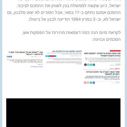
ישראל, כיוון שקשה לממשלת בגין לשווק את ההסכם לציבור.
ההסכם אמנם נחתם ב-17 במאי, אבל הסורים לא יצאו מלבנון, גם
ישראל לא, וב-5 במרץ 1984 הודיעה לבנון על ביטולו.
לקראת סיום הנה כמה דוגמאות מהירות על הפסקות אש,
הסכמים וכניעה: