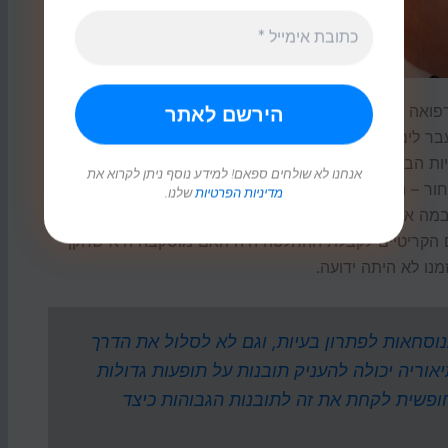
בהקשרו
הייחודי בזמן
שהוא קורה
(לפעמים
רפואה דחופה. למשל, קחו את החלופות שעמדו בפני ארה"ב
בר לים – מדינות מערב אירופה יאזנו את ברה"מ וארה"ב
ות הבדלנות; בלימה – ארה"ב תשאיר כוחות באירופה והיא
אנחנו לא שולחים ספאם! למידע נוסף ניתן לקרוא את
חור – ניסיון אסטרטגי יומרני להחליש את ברה"מ כך שלא
מדיניות הפרטיות
שלנו.
ם במה ארה"ב בחרה, אבל חוסר הוודאות שעמד בפני מקבלי
 הקריטיים לקבלת ההחלטה היה האם מוסקבה היא שחקן
ו לא היתה ידועה.
וסחאות לפתרון בעיות, וגם לא לסלול את הדרך
וריה יכולה להעניק תובנות על תופעות גדולות
ופשית לקחת את זה לתובנות הגבוהות כיצד