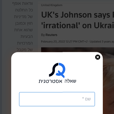
וודאות אופף
כל החלטה
של מדיניות
חוץ וכמובן
שהוא אחת
הבעיות
המרכזיות
של מקבל
ההחלטות.
כל תיאוריה
מתוקפת על
איך מתנהל
העולם
סובלת
מהצורך
להעריך כל
אירוע