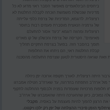
ביחסים הבינלאומיים מאפשר הסבר ראוי מדוע לא כל
מדיניות שנכשלת משמשת הוכחה לקבלת החלטות לא
רציונלית. לדוגמא, המדיניות של צרפת כלפי עלייתה
של גרמניה הנאצית מוסברת פעמים רבות בחוסר
רציונליות ומהווה דוגמא "כיצד אסור להתעלם
מאיומים". הקריסה של צרפת והכשלון של קו מאז'ינו
תומך בהסבר הזה. בפועל בצרפת התקיים תהליך
קבלת החלטות ראוי, הם ניתחו את החלופות
ת וזאת שגיאה היסטורית לטעון שצרפת התעלמה מהסכנה
ור היתה רציונלית. לאורך תקופה ארוכה יפן ניהלה
 מול ארה"ב התפתח בהדרגה, עד שארה"ב הטילה אמברגו
חו חלופות מרכזיות שעומדות בפניה ולבסוף ההחלטה לתקוף
ה נמוכים, כיוון שההערכה היתה שהאמברגו של ארה"ב
 את הרצון להפוך להיות מעצמת על באסיה.
מקבלי
לוף הזמן סיכויי ההצלחה של יפן רק ילכו ויקטנו.