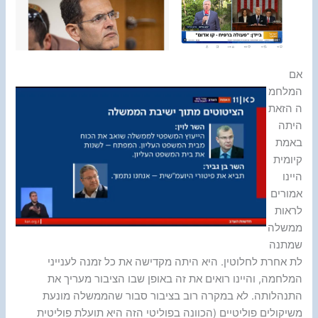
אם
המלחמ
ה הזאת
היתה
באמת
קיומית
היינו
אמורים
לראות
ממשלה
שמתנה
לת אחרת לחלוטין. היא היתה מקדישה את כל זמנה לענייני
המלחמה, והיינו רואים את זה באופן שבו הציבור מעריך את
התנהלותה. לא במקרה רוב בציבור סבור שהממשלה מונעת
משיקולים פוליטיים (הכוונה בפוליטי הזה היא תועלת פוליטית