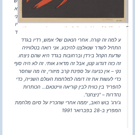
ש
א
ני
יו
ד
ע למה זה קורה. אחרי הנאום שלי אמש, רדיו בגדד
התחיל לשדר שנאלצנו להיכנע. אני רואה בטלוויזיה
שדעת הקהל בירדן וברחובות בגדד היא שהם ניצחו.
זה כזה דגדוג קטן, אבל זה מדאיג אותי. זה לא היה סוף
נקי – אין כניעה על ספינת קרב מיזורי, זה מה שחסר
כדי לעשות את זה דומה למלחמת העולם השנייה, כדי
להפריד בין כווית לבין קוריאה ווייטנאם… הכותרות
נהדרות – "ניצחנו".
ג'ורג' בוש האב, יממה אחרי שהכריז על סיום מלחמת
המפרץ ב-28 בפברואר 1991