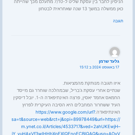
הניסיון לחבר בין עסקת שליט ל-7/10 מתעלם מכך שהייתה
כאן ממשלה במשך 13 שנה שאחראית לבטחון
תגובה
גלעד שרמן
17 באוגוסט 2024 ב 15:12
איזו תגובה מנותקת מהמציאות.
שנתיים אחרי עסקת ג'בריל, שבמהלכה שוחרר גם מייסד
החמאס אחמד יאסין, פרצה האינתיפאדה ה-1. יובל דיסקין
העיד ששחרור המחבלים היא הסיבה העיקרית לפרוץ
האינתיפאדה.
https://www.google.com/url?
sa=t&source=web&rct=j&opi=89978449&url=https://
m.ynet.co.il/Articles/4533717&ved=2ahUKEwjH–
iY_vuHAxVf3wIHHbXpEXIQFnoECBIQAQ&usg=AOvV