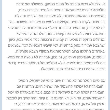
אישית ולא ויכוח פוליטי על ענייני בטחון). ממשלה שמנהלת
מלחמה קיומית לא מוציאה כספים פוליטיים לצרכים צרים,
מצמצמת בהוצאות מיותרות, לא מעודדת חוקי ג'ובים ופועלת
בדחיפות לקדם מינויים מקצועיים למשרות ציבוריות חשובות. כל
זה לא קורה, וזה מעיד טוב יותר מאלף טענות אחרות לכך שבעיני
הממשלה זאת לא מלחמה קיומית. בזמן מלחמה קיומית לא
מנהלים מתקפות פוליטיות קבועות ורצופות כנגד אנשי צבא, כיוון
שהצבא אמור לעסוק בלחימה. למי שיביא דוגמאות לכך שנשיאים
בארה"ב החליפו ברוב המלחמות את מפקדי הצבא (קוריאה,
וייטנאם, אפגניסטן ועיראק), זה נכון, אבל זה לא נעשה תחת מסע
דה לגיטימציה רחב לצבא, אלא החלפה של המפקד הבכיר (כדאי
לזכור שההיררכיה בארה"ב שונה מישראל).
גם סיום המלחמה לא מהווה איום קיומי על ישראל, חמאס
וחזבאללה לא יכולות להשמיד את ישראל היום. מלחמה עם
חזבאללה יכולה לגרום לישראל נזק עצום, אבל חזבאללה לא יכול
להשמיד אותנו. עד ה-7/10 המונח איום קיומי היה שייך רק לפצצת
גרעין של איראן, גם אז חשבתי שאסור להגדיר את זה ככה, כי