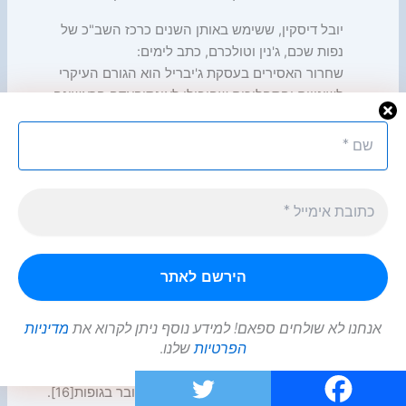
יובל דיסקין, ששימש באותן השנים כרכז השב"כ של
נפות שכם, ג'נין וטולכרם, כתב לימים:
שחרור האסירים בעסקת ג'יבריל הוא הגורם העיקרי
לשינויים והתהליכים שהובילו לאינתיפאדה הראשונה.
הייתי שם בשטח והרגשנו את זה יום-יום. המסה של
האסירים ששוחררה אז בנתה מנהיגות חדשה קיצונית
ואקטיביסטית. זה יחד עם התרוממות הרוח והתחושה
שהצליחו לכופף את מדינת ישראל הוביל לפיצוץ[14].
משה ארנס, שבעת העסקה כיהן כשר בלי תיק[15]
ותמך בעסקה, אמר 24 שנים מאוחר יותר כי אישור
העסקה היה טעות:
ברגע שהתברר לי שחלק מהמשוחררים בעסקה חוזרים
לבצע פיגועים, היה לי ברור שהעסקה הייתה שגויה.
אבל אז כולנו קיבלנו ללא ערעור את עמדת שר
אנחנו לא שולחים ספאם! למידע נוסף ניתן לקרוא את
מדיניות
הפרטיות
שלנו.
הביטחון, יצחק רבין, בנושא. גם לעובדה שמדובר
בשלושה שבויים חיים שלנו היה משקל רב בהחלטה.
ייתכן שהדברים היו אחרת אם היה מדובר בגופות[16].