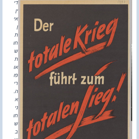
די
ין
אי
ן
ת
חו
ש
ת
או
פו
רי
ה.
א
ני
חו
ש
ב