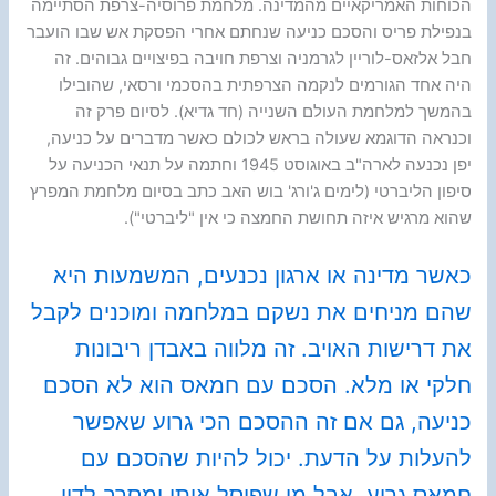
הכוחות האמריקאיים מהמדינה. מלחמת פרוסיה-צרפת הסתיימה
בנפילת פריס והסכם כניעה שנחתם אחרי הפסקת אש שבו הועבר
חבל אלזאס-לוריין לגרמניה וצרפת חויבה בפיצויים גבוהים. זה
היה אחד הגורמים לנקמה הצרפתית בהסכמי ורסאי, שהובילו
בהמשך למלחמת העולם השנייה (חד גדיא). לסיום פרק זה
וכנראה הדוגמא שעולה בראש לכולם כאשר מדברים על כניעה,
יפן נכנעה לארה"ב באוגוסט 1945 וחתמה על תנאי הכניעה על
סיפון הליברטי (לימים ג'ורג' בוש האב כתב בסיום מלחמת המפרץ
שהוא מרגיש איזה תחושת החמצה כי אין "ליברטי").
כאשר מדינה או ארגון נכנעים, המשמעות היא
שהם מניחים את נשקם במלחמה ומוכנים לקבל
את דרישות האויב. זה מלווה באבדן ריבונות
חלקי או מלא. הסכם עם חמאס הוא לא הסכם
כניעה, גם אם זה ההסכם הכי גרוע שאפשר
להעלות על הדעת. יכול להיות שהסכם עם
חמאס גרוע, אבל מי שפוסל אותו ומסרב לדון