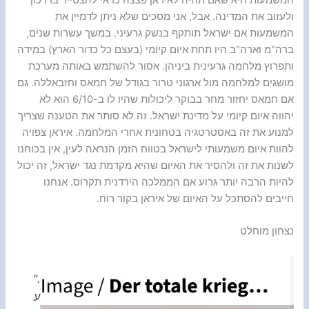
המשמעות היא שאם תהיה לאיראן פצצה כדאי להצטייד בדרכון
ולעזוב את המדינה. אבל, אני מסכים שלא ניתן לדמיין את
המשמעות אם ישראל תותקף בנשק גרעיני. במשך עשרות שנים,
ברה"מ וארה"ב היו תחת איום קיומי (בעצם כל כדור הארץ) במידה
ותפרוץ מלחמה גרעינית ביניהן. אסור להשתמש באותה מערכת
מושגים למלחמה מול ארגוני טרור בגודל של חמאס וחזבאללה. גם
אם חמאס יחזור מחר בבוקר ליכולות שהיו לו ב-6/10 הוא לא
יהווה איום קיומי על מדינת ישראל. זה לא סותר את הטענה שצריך
למנוע את זה באסטרטגיה בטחונית אחרי המלחמה. איראן צפויה
להוות איום משמעותי לישראל בטווח הזמן הנראה לעין, אין בכוחנו
לשנות את זה ולהסיר את האיום שהיא מקדמת נגד ישראל, זה יכול
להיות הרבה יותר גרוע אם הממלכה הירדנית תקרוס. אנחנו
חייבים להסתכל על האיום של איראן בקור רוח.
נצחון מוחלט
."
ע