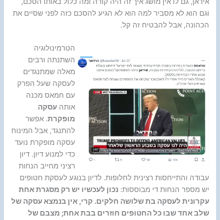
איראן, גם לו אין מושג איך זה היה קורה ומה כלול באותו הסכם,
וגם הוא לא מסביר למה הוא לא הגיע להסכם כזה לפני שסיים את
הכהונה, אבל להבטיח זה קל.
הטרמינולוגיה
השתנתה ורבים
מאלה שמתנגדים
לעסקה שעל הפרק
עם חמאס מכנה
אותה
עסקה
מופקרת
. אפשר
להתנגד, אבל המינוח
עסקה מופקרת נועד
כדי למנוע דיון. דיון
רציני מחייב הנחות
עבודה והתייחסות רצינית לחלופות. לדיון בנוגע לעסקת חטופים
יש מספר הנחות די מבוססות:
נכון לעכשיו יש רק מסגרת אחת
עקרונית לעסקה בת שלושה חלקים. קרי, אין בנמצא עסקה של
שלב אחד שבו כל החטופים חוזרים בבת אחת; מצבם של