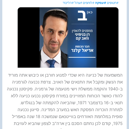
המשמעות של כניעה היא שכדי למנוע חורבן או כיבוש אתה מוריד
את הנשק ומקבל את התנאים של האויב. צרפת נכנעה לגרמניה
ב-1940 והוקמה ממשלת וישי מטעמה של גרמניה. פקיסטן נכנעה
להודו כאשר הכוחות המזויינים במזרח פקיסטן נכנעו כניעה ללא
תנאי ב-16 בדצמבר 1971, שהביאה להקמתה של בנגלדש.
למחרת הוכרזה הפסקת האש במערב המדינה. סייגון נכנעה
סופית במלחמת האזרחים בווייטנאם שנמשכה 18 שנה באפריל
1975, קודם לכן נחתם הסכם בין ארה"ב לצפון שהביא לעזיבת