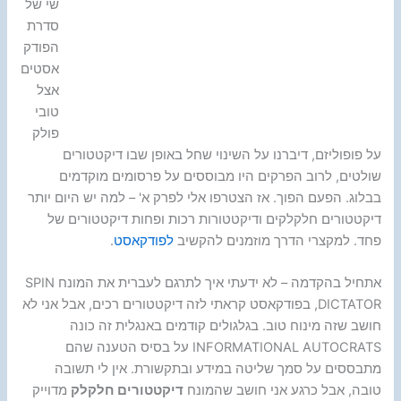
שי של
סדרת
הפודק
אסטים
אצל
טובי
פולק
על פופוליזם, דיברנו על השינוי שחל באופן שבו דיקטטורים
שולטים, לרוב הפרקים היו מבוססים על פרסומים מוקדמים
בבלוג. הפעם הפוך. אז הצטרפו אלי לפרק א' – למה יש היום יותר
דיקטטורים חלקלקים ודיקטטורות רכות ופחות דיקטטורים של
פחד. למקצרי הדרך מוזמנים להקשיב
לפודקאסט
.
אתחיל בהקדמה – לא ידעתי איך לתרגם לעברית את המונח SPIN
DICTATOR, בפודקאסט קראתי לזה דיקטטורים רכים, אבל אני לא
חושב שזה מינוח טוב. בגלגולים קודמים באנגלית זה כונה
INFORMATIONAL AUTOCRATS על בסיס הטענה שהם
מתבססים על סמך שליטה במידע ובתקשורת. אין לי תשובה
טובה, אבל כרגע אני חושב שהמונח
דיקטטורים חלקלק
מדוייק