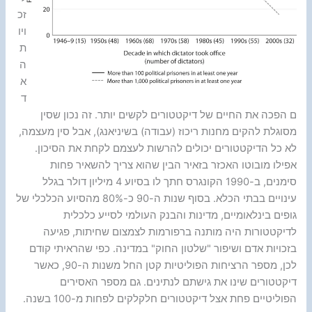
זכ
ויו
ת
ה
א
ד
ם הפכה את החיים של דיקטטורים לקשים יותר. זה נכון שסין
מסוגלת להקים מחנות ריכוז (עבודה) בשיניאנג), אבל סין מעצמה,
לא כל הדיקטטורים יכולים להרשות לעצמם לקחת את הסיכון.
אפילו מובוטו האכזר בזאיר הבין שהוא צריך להשאיר פחות
סימנים, ב-1990 הקונגרס חתך לו בסיוע 4 מיליון דולר בגלל
עינויים בבתי הכלא. בסוף שנות ה-90 כ-80% מהסיוע הכלכלי של
גופים בינלאומיים, מדינות והבנק העולמי לסייע כלכלית
לדיקטטורות היה מותנה ברפורמות לצמצום שחיתות, פגיעה
בזכויות אדם ושיפור "שלטון החוק" במדינה. כפי שהראיתי קודם
לכן, מספר הרציחות הפוליטיות קטן החל משנות ה-90, כאשר
דיקטטורים שינו את גישתם לנתינים. גם מספר האסירים
הפוליטיים פחת אצל דיקטטורים חלקלקים לפחות מ-100 בשנה.