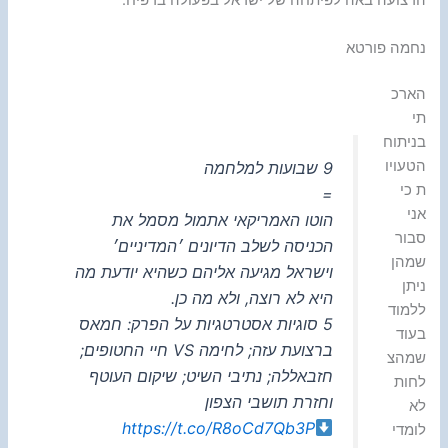
הרצועה באה לפיתחה של ישראל בפעולה ברפיח.
נחמה פורטא
הארכ
תי
בניתוח
הטעויו
9 שבועות למלחמה
ת כי
=
אני
הוטו האמריקאי אתמול מסמל את
סבור
הכניסה לשלב הדיונים ׳המדיניים׳
שמהן
וישראל מגיעה אליהם כשהיא יודעת מה
ניתן
היא לא רוצה, ולא מה כן.
ללמוד
5 סוגיות אסטרטגיות על הפרק: חמאס
בעוד
ברצועת עזה; לחימה VS חיי החטופים;
שמהצ
חזבאללה; נתיבי השיט; שיקום העוטף
לחות
וחזרת תושבי הצפון
לא
https://t.co/R8oCd7Qb3P
לומדי