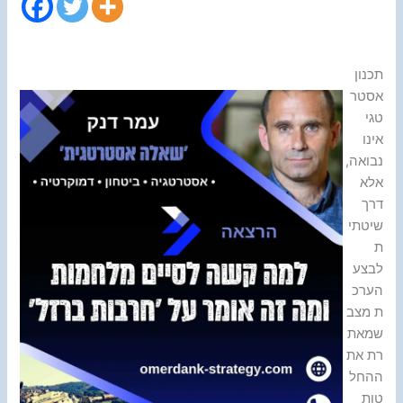
תכנון
אסטר
טגי
אינו
נבואה,
אלא
דרך
שיטתי
ת
לבצע
הערכ
ת מצב
שמאת
רת את
ההחל
טות