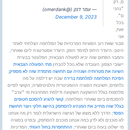
ם, רק
״נהני
— עמר דנק (@omerdank)
ם״.
December 9, 2023
בכל
זאת,
אני
סבור שאת רוב הסוגיות המרכזיות של המלחמה הצלחתי לאתר
היטב: היעדר היחס למימד הזמן; היעדר אסטרטגיה ליום שאחרי,
והמבוי הסתום שזה יביא לפעולה הצבאית; הפלונטר בבעיית
יישובי הצפון; העובדה שלא נוכל להבחין
מתי הפעולה הצבאית
השיגה את מטרותיה ושנהיה עם תחושה מתמדת שזה לא מספיק
;
הפיכת המלחמה למלחמת ברירה
שבה יש דילמה על מה
נלחמים; חשיבות הסוגיה ההומניטרית והלגיטימציה; הקושי לסיים
מלחמות בגלל ההשקעה השקועה ודילמת המחויבות מי ״ערב״
להסכמים ביום שאחרי המלחמה;
קושי להגיע להסכם חטופים
בגלל שזה מחייב את המנהיג להסתפק בהישג חלקי ויוצר תחושת
הפסד
; הדרך ללא מוצא של הגישה הישראלית לומר רק מה אנחנו
לא מוכנים ולא לדון במה אנחנו מוכנים להסתפק, ובפרט בסוגיה
מי ישלוט בעזה ביום שאחרי;
ההתחפרות בחול העזתי
; המדיניות