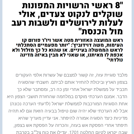
מלבד סוגיית עזה, זה קשור למצבם של עשרות אלפי העקורים
בצפון הארץ וביכולת להחזיר אותם לביתם. חשבתי שהסוגיה
תכביד על ממשלת ישראל אחרי זמן כה רב, ומסתבר שלא כך
הדבר. אמנם הערכתי מוקדם במלחמה שהחזרת תושבי הצפון היא
אחת הסוגיות המורכבות לממשלת ישראל (לדעתי הערכה נכונה)
אבל לא הערכתי שלא יהיה שום טיפול בבעיה הזאת וגם לא תהיה
מדיניות כיצד הסוגיה אמורה להיפתר. אני עדיין מעריך שהיא
תיפתר אחרי הפסקת אש בעזה, והכרזה על הפסקת אש בצפון,
שבה יקראו לקיום החלטה 1701, יגדילו את כוח צל״ב בקרבת