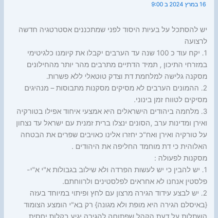
16 במרץ 2024 ב 9:00
יש להסתכל על בעיות היסוד לפני שמתכננים אסטרטגיה חדשה
לרצועה
1. יקח עוד כ 100 שנה עד הערבים יקבלו את קיומנו כלגיטימי
במזרחי התיכון , תמיד הדתיים מתרבים מהר יותר מהחילונים
מסקנה גלישה למלחמת דת וצדק טוטאלי ללא פשרות.
2. ההמונים הערבים לא מסיקים מסקנות מתבוסות – מנהיגים
מסיקים לטווח זמן בינוני.
3. מלחמה ביהודים הישראלים היא אמצעי איחוד אפילו בטורקיה
ואירן ומדינות ערב ,הסונים ינצלו ברית זמנית עם ישראל עד נצחון
על טורקיה ואירן ואח"כ יחזרו אלינו כאויבים שפרים את הבטחה
האלוהית כי דת מוחמד החליפה את היהודים .
מסקנות לפעולה :
1. יש להבין כי יש לעשות הפרדה ולא שילוב בגבולות א"י א"י-
פלסטין אנחנו לא אחראים לפלסטינים ולרווחתם.
2. יש לבצע עידוד הגירה מרצון עם לחץ ופיתוי במיוחד בעזה
{באיסלם הגירה היא מופת ולא מגונה} רק בא"י הומצע הצומוד
השתלות על דעת הקהל שפתוחה להגירה יגיע בקלות יחסית .