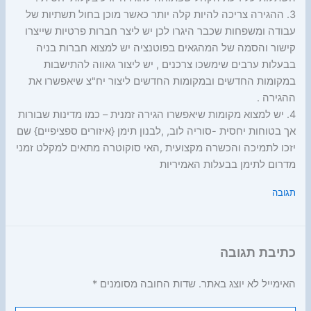
3. ההגירה צריכה להיות קלה יותר כאשר מוכן בחול תשתיות של
עבודה ומשפחות שכבר היגרו לכן יש ליצר חברות פרטיות שייצרו
קישור והסמה של המהגאים בפוטנציה יש למצוא חברות בניה
בבעלות ערבים שימשכו צרכנים , יש ליצור גאווה להתישבות
במקומות החדשים ובמקומות החדשים ליצור יח"צ שיאפשרו את
ההגירה .
4. יש למצוא מקומות שיאפשרו הגירה זמנית – כמו מדינות שבורות
אך בטוחות יחסית -סוריה לוב, ,לבנון תימן {איזורים ספציפיים} שם
יזכו לתמיכה והכשרה מקצועית ,האי סוקוטרה מתאים למקלט זמני
מדרום לתימן בבעלות האמיריות
תגובה
כתיבת תגובה
האימייל לא יוצג באתר.
שדות החובה מסומנים
*