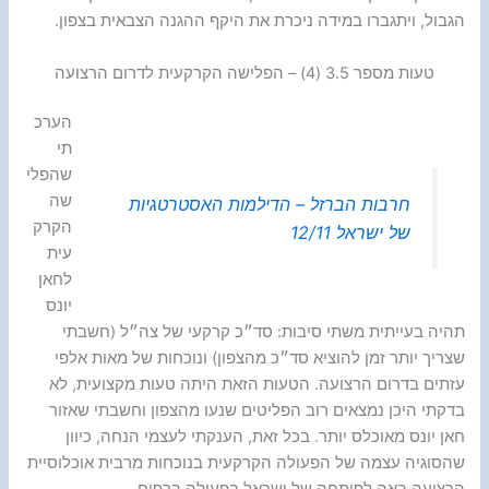
הגבול, ויתגברו במידה ניכרת את היקף ההגנה הצבאית בצפון.
טעות מספר 3.5 (4) – הפלישה הקרקעית לדרום הרצועה
הערכ
תי
שהפלי
שה
חרבות הברזל – הדילמות האסטרטגיות
הקרק
של ישראל 12/11
עית
לחאן
יונס
תהיה בעייתית משתי סיבות: סד״כ קרקעי של צה״ל (חשבתי
שצריך יותר זמן להוציא סד״כ מהצפון) ונוכחות של מאות אלפי
עזתים בדרום הרצועה. הטעות הזאת היתה טעות מקצועית, לא
בדקתי היכן נמצאים רוב הפליטים שנעו מהצפון וחשבתי שאזור
חאן יונס מאוכלס יותר. בכל זאת, הענקתי לעצמי הנחה, כיוון
שהסוגיה עצמה של הפעולה הקרקעית בנוכחות מרבית אוכלוסיית