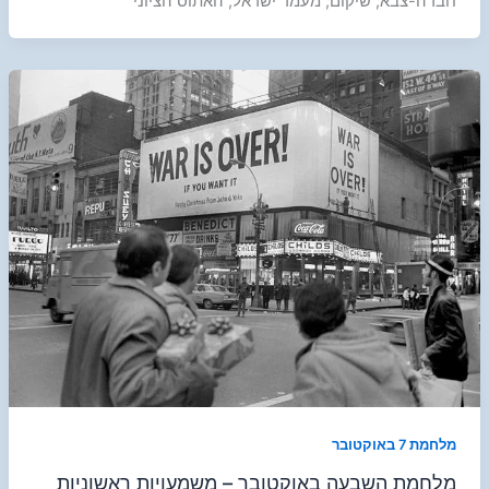
חברה-צבא; שיקום; מעמד ישראל; האתוס הציוני
מלחמת 7 באוקטובר
מלחמת השבעה באוקטובר – משמעויות ראשוניות