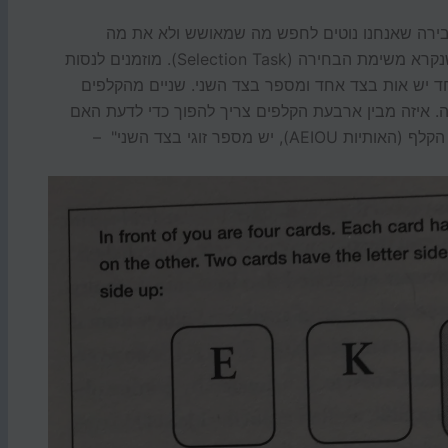
ירה שאנחנו נוטים לחפש מה שמאושש ולא את מה
שמפריך. Peter Wason ערך ניסוי מכונן ב-1966 שנקרא משימת הבחירה (Selection Task). מוזמנים לנסות
– לפניכם 4 קלפים, בכל אחד יש אות בצד אחד ומספר בצד השני. שניים מהקלפים
 איזה מבין ארבעת הקלפים צריך להפוך כדי לדעת האם
מתקיים המשפט הבא "אם יש תנועה בצד אחד של הקלף (האותיות AEIOU), יש מספר זוגי בצד השני" –