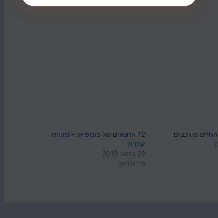
החיים מורכבים
12 התנאים של פומפיאו – מזווית
אחרת
22 במאי 2018
ב-"איראן"