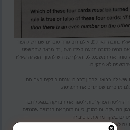
כל המשתתפים סוברים שצריך להפוך את הקלף שעליו כתובה האות E, אולם רוב גורף סוברים שנדרש להפוך
ה 2, כיוון שמעריכים שאם תהיה כתובה תנועה בצידו השני, זה מראה שהמשפט
א סותר את המשפט. לכן הקלף שנדרש להפוך, הוא זה שעליו
שיש לנו בבואנו לבחון דברים. אנחנו בודקים האם הם
עלם מדברים שסותרים את התפיסה.
 החליטה הפרקליטות לסגור את הבדיקה בנוגע לדובר
גון הם שקר. זה כמובן, כי זה תומך את הנרטיב שמנסים
תפיסתם בשקר מחזקת נרטיב זה.
וזה גם לא תפקידה של הפרקליטות (אלא לקבוע האם יש ראיות