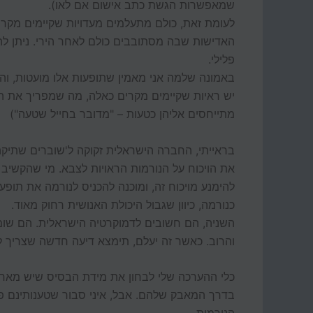
שמאפשרות הגשת כתב אישום אם לאו).
לעומת זאת, כולם מתעלמים מעדויות שקיימים מקרים
האדישות שבה מסתובבים כולם לאחר הירי. ניתן להקש
פלילי.
באמונה שלמה אני מאמין שתופעות אלו מועטות, והן 
יש ראיות שקיימים מקרים כאלה, מה שמפריך את הנר
מתייחסים אליהן כטעות – "מדובר בחייל שטעה")
בראייתי, החברה הישראלית זקוקה ל'שוברים שתיקה'
את הויכוח על הנורמות הראויות לצבא. מי שהקשיב
להימנע מויכוח זה, ומוכנה להכניס לנורמה את תופע
כנורמה, כיוון שגבול היכולת האנושית רחוק מאוד.
השניה, הם חשובים לדמוקרטיה הישראלית. הם שומר
והרוב. כאשר זה יעלם, תימצא דיעה חדשה שצריך לה
כלי ההערכה שלי לבחון את מידת הבסיס שיש מאחורי
בדרך המאבק שלהם. אבל, איני סבור שטענותינם פו