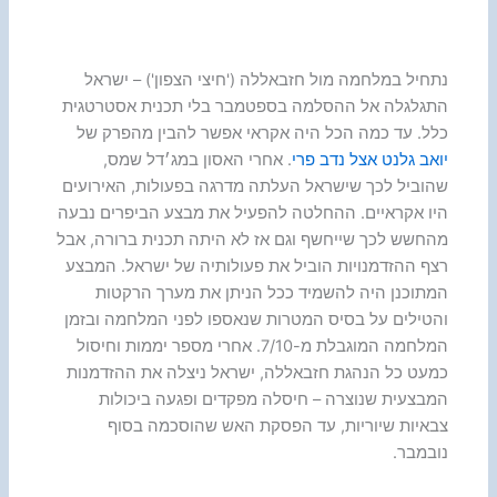
נתחיל במלחמה מול חזבאללה ('חיצי הצפון') – ישראל
התגלגלה אל ההסלמה בספטמבר בלי תכנית אסטרטגית
כלל. עד כמה הכל היה אקראי אפשר להבין מהפרק של
יואב גלנט אצל נדב פרי
. אחרי האסון במג׳דל שמס,
שהוביל לכך שישראל העלתה מדרגה בפעולות, האירועים
היו אקראיים. ההחלטה להפעיל את מבצע הביפרים נבעה
מהחשש לכך שייחשף וגם אז לא היתה תכנית ברורה, אבל
רצף ההזדמנויות הוביל את פעולותיה של ישראל. המבצע
המתוכנן היה להשמיד ככל הניתן את מערך הרקטות
והטילים על בסיס המטרות שנאספו לפני המלחמה ובזמן
המלחמה המוגבלת מ-7/10. אחרי מספר יממות וחיסול
כמעט כל הנהגת חזבאללה, ישראל ניצלה את ההזדמנות
המבצעית שנוצרה – חיסלה מפקדים ופגעה ביכולות
צבאיות שיוריות, עד הפסקת האש שהוסכמה בסוף
נובמבר.