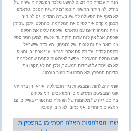
הנחות עבודה מה רוצים להשיג מלבד הפעולה הישירה של
צה"ל. לא היתה המשכיות במו״מ להשגת הסכם. טראמפ
לא מינף את הפעולה להישג בשדה המדיני וגם לא היה
תכנון מוקדם איך לסיים את המלחמה. בהחלט ייתכן שבזמן
אמת נתניהו תיאם עם טראמפ, שיכפה עלינו את הסיום
שכפה, אבל אין לזה עדות חזקה עד עכשיו (למען הסר ספק
אני רואה את זה לזכותו של נתניהו). העובדה שישראל
תקפה לבדה, עד תקיפת אתרי הגרעין ע״י ארה״ב, והאופן
שבו נוהלה המערכה, אפשר לאיראנים להניח שהמלחמה
לא מאיימת על שרידות המשטר, ולכן הם לא תקפו את
מדינות המפרץ ולא חסמו את מיצר הורמוז.
שתי ההצלחות המבצעיות נגד חזבאללה ואיראן הן בראייתי
שני המבצעים המרשימים, המורכבים והמוצלחים
בהיסטוריה של מלחמות של הפעלת כוח אווירי בשילוב עם
אמצעים מיוחדים. אני כמובן לא אובייקטיבי.
שתי המלחמות האלה הסתיימו בהפסקות