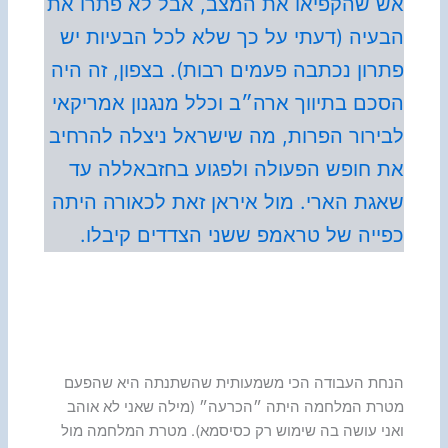
אש שהקפיאו את המצב, אבל לא פתרו את
הבעיה (דעתי על כך שלא לכל הבעיות יש
פתרון נכתבה פעמים רבות). בצפון, זה היה
הסכם בתיווך ארה״ב וכלל מנגנון אמריקאי
לבירור הפרות, מה שישראל ניצלה להרחיב
את חופש הפעולה ולפגוע בחזבאללה עד
שאגת הארי. מול איראן זאת לכאורה היתה
כפייה של טראמפ ששני הצדדים קיבלו.
הנחת העבודה הכי משמעותית שהשתנתה היא שהפעם
מטרת המלחמה היתה ״הכרעה״ (מילה שאני לא אוהב
ואני עושה בה שימוש רק כסיסמא). מטרת המלחמה מול