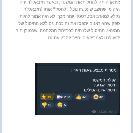
איראן היתה להחליף את המשטר, וכאשר חזבאללה ירה
היה מי שחשב שעכשיו נוכל ״לחסל״ אותו (חזבאללה
נקלע למארב אסטרטגי). יותר מכך, לא היה אמור להיות
ספק שהאיראנים יתפסו את זה ככה, גם ללא החיסול של
חמינאי. החיסול שלו היה בפתיחת המלחמה, שכמובן היה
ידוע לנו ולאמריקאים, חייב להבין את זה.