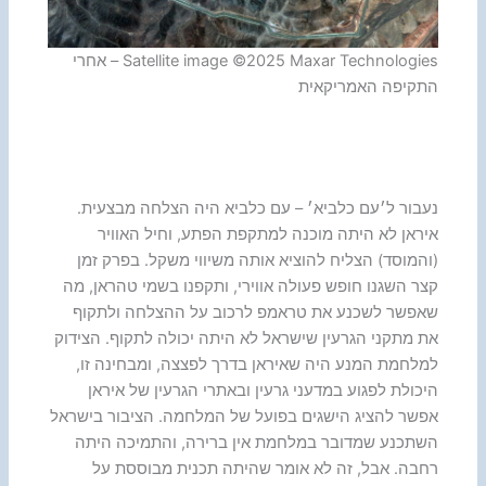
Satellite image ©2025 Maxar Technologies – אחרי
התקיפה האמריקאית
נעבור ל׳עם כלביא׳ – עם כלביא היה הצלחה מבצעית.
איראן לא היתה מוכנה למתקפת הפתע, וחיל האוויר
(והמוסד) הצליח להוציא אותה משיווי משקל. בפרק זמן
קצר השגנו חופש פעולה אווירי, ותקפנו בשמי טהראן, מה
שאפשר לשכנע את טראמפ לרכוב על ההצלחה ולתקוף
את מתקני הגרעין שישראל לא היתה יכולה לתקוף. הצידוק
למלחמת המנע היה שאיראן בדרך לפצצה, ומבחינה זו,
היכולת לפגוע במדעני גרעין ובאתרי הגרעין של איראן
אפשר להציג הישגים בפועל של המלחמה. הציבור בישראל
השתכנע שמדובר במלחמת אין ברירה, והתמיכה היתה
רחבה. אבל, זה לא אומר שהיתה תכנית מבוססת על