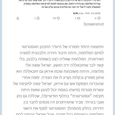
Screenshot
התוצאה היותר חמורה של היעדר התכנון האסטרטגי
לסיום המלחמה, היתה חיבור הזירה הלבנונית לסוגיה
האיראנית. המלחמה שאליה רצנו בשמחה בלבנון. בלי
קשר לכך שחזבאללה ירה ראשון. ישראל ששה אלי
מלחמה, והיתה משוכנעת שכמו איראן גם חזבאללה הוא
ארגון מפורק ובקלות נקרע לו את הצורה. יממה אחרי
שהוכרזה הפסקת אש עם איראן, ישראל יצאה לתקיפה של
עשרות מטרות (מישהו באמת יכול לטעון שזאת היתה
תקיפה ״אסטרטגית״ בחלוף חודשיים?), שכללה גם נזק
אגבי בעייתי. סביר שהאיראנים היו מנסים לחבר בין
הזירות, כחלק מהמהלך האסטרטגי למנף את הישגי
המלחמה בראייתם בכל מקרה, אבל ישראל הרימה להם