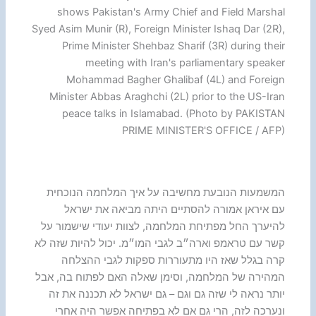
shows Pakistan's Army Chief and Field Marshal
Syed Asim Munir (R), Foreign Minister Ishaq Dar (2R),
Prime Minister Shehbaz Sharif (3R) during their
meeting with Iran's parliamentary speaker
Mohammad Bagher Ghalibaf (4L) and Foreign
Minister Abbas Araghchi (2L) prior to the US-Iran
peace talks in Islamabad. (Photo by PAKISTAN
PRIME MINISTER'S OFFICE / AFP)
המשמעות הנובעת מחשיבה על איך המלחמה הנוכחית
עם איראן אמורה להסתיים היתה מביאה את ישראל
להיערך החל מפתיחת המלחמה, לצוות יעודי שישמור על
קשר עם טראמפ וארה״ב לגבי המו״מ. יכול להיות שזה לא
קרה בגלל שאז היו מתעוררות ספקות לגבי ההצלחה
המהירה של המלחמה, וסימן שאלה האם לפתוח בה, אבל
יותר נראה לי שזה גם וגם – גם ישראל לא תכננה את זה
ונערכה לזה, הרי גם אם לא בפתיחה אפשר היה אחרי