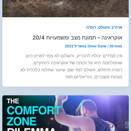
,
ארה"ב והעולם
רוסיה
אוקראינה – תמונת מצב ומשמעויות 20/4
מאת
20 באפריל 2022
/
Omer Dank
אין לצדדים יכולת להכריע, והשלום לא צפוי לפרוץ כיוון
שהמלחמה היא על זכותה של אוקראינה להתקיים.
רוסיה תיחלש, העולם למד שוב שיעור שתלות כלכלית לא
מונעת משברים, והריאליזם חוזר