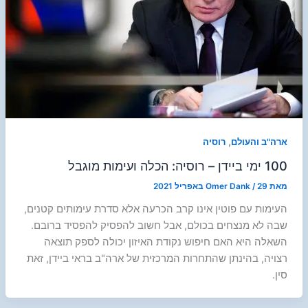
,
ארה"ב והעולם
רוסיה
100 ימי ביידן – רוסיה: הכלה ועימות מוגבל
מאת
29 באפריל 2021
/
Omer Dank
העימות עם פוטין אינו קרב הכרעה אלא סדרת עימותים קטנים,
שבה לא מנצחים בכולם, אבל חשוב להפסיק להפסיד ברובם.
השאלה היא האם חיפוש נקודת האיזון יכולה לספק תוצאה
רצויה, בהינתן שהתחרות המרכזית של ארה"ב בראי ביידן, זאת
סין.