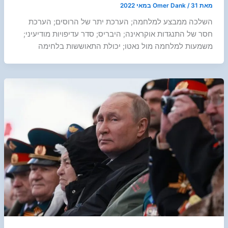
מאת
31 במאי 2022
/
Omer Dank
השלכה ממבצע למלחמה; הערכת יתר של הרוסים; הערכת
חסר של התנגדות אוקראינה; היבריס; סדר עדיפויות מודיעיני;
משמעות למלחמה מול נאטו; יכולת התאוששות בלחימה