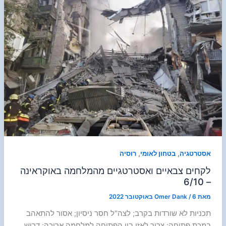
,
,
אסטרטגיה
בטחון לאומי
רוסיה
לקחים צבאיים ואסטרטגיים מהמלחמה באוקראינה
– 6/10
מאת
6 באוקטובר 2022
/
Omer Dank
תכניות לא שורדות בקרב; לצה"ל חסר ניסיון; אסור להתאהב
במכת פתיחה; צריך לאזן בין הפתיחה למלחמה ארוכה; דרוש