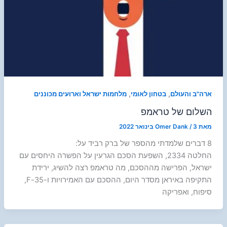
,
,
ארה"ב והעולם
בטחון לאומי
מלחמות ישראל וארועים מכוננים
השלום של טראמפ
מאת
3 בינואר 2022
/
Omer Dank
8 דברים שלמדתי מהספר של ברק רביד על:
החלטה 2334, השפעת הסכם הגרעין על הפשרה היחסים עם
ישראל, הפרישה מההסכם, מה טראמפ רצה להשיג, ירידת
התקיפה באיראן מסדר היום, ההסכם עם האמירויות ו-35-F,
סיפוח, ואפריקה