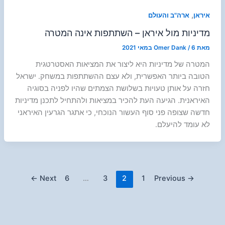
,
איראן
ארה"ב והעולם
מדיניות מול איראן – השתתפות אינה המטרה
מאת
6 במאי 2021
/
Omer Dank
המטרה של מדיניות היא ליצור את המציאות האסטרטגית
הטובה ביותר האפשרית, ולא עצם ההשתתפות במשחק. ישראל
חזרה על אותן טעויות בשלושת הצמתים שהיו לפניה בסוגיה
האיראנית. הגיעה העת להכיר במציאות ולהתחיל לתכנן מדיניות
חדשה שצופה פני סוף העשור הנוכחי, כי אתגר הגרעין האיראני
לא עומד להיעלם.
←
Next
6
…
3
2
1
Previous
→