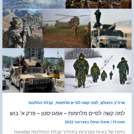
,
,
ארה"ב והעולם
למה קשה לסיים מלחמות
קבלת החלטות
למה קשה לסיים מלחמות – אפגניסטן – פרק א' בוש
מאת
15 בפברואר 2022
/
Omer Dank
ניתוח של בעיות עקרוניות בתהליך קבלת ההחלטות שפוגעות