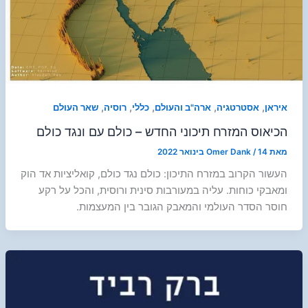
,
,
,
,
,
איראן
אסטרטגיה
ארה"ב והעולם
כללי
רוסיה
שאר העולם
הכיאוס המזרח תיכוני החדש – כולם עם ונגד כולם
מאת
14 בינואר 2022
/
Omer Dank
העשור הקרוב במזרח התיכון: כולם נגד כולם, קואליציות אד הוק
ומאבקי כוחות. עליה במעורבות סינית ורוסית, והכל על רקע
חוסר הסדר העולמי והמאבק הגובר בין המעצמות.