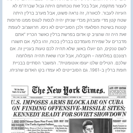
לעצור מתקפה, אבל בכל זאת נוכחותם היתה גבול שברה"מ לא
העיזה לעבור. לכאורה, זה נראה פשוט, אבל מערב ברלין היתה
שטח קטן מדי ומובהק מכדי שניתן יהיה לנסות לנגוס ממנו פרוסות
קטנות בשיטת הסלאמי ולכן הסובייטים לא ניסו. חרושצ'וב לעומת
זאת היה זה שהציב קו אדום בפרשת ברלין כאשר הכריז "אתם
מדברים על שמירת מעמדכם בברלין בכוח, זהו בלוף. אם תשגרו
לשם טנקים, הם יועלו באש; שלא תהיה לכם טעות בעניין זה. אם
רצונכם במלחמה – תקבלוה, אבל זכרו שזאת תהיה המלחמה
שלכם. הטילים שלנו יעופו אוטומטית". המשבר הסתיים בבניית
חומת ברלין ב-1961. גם הסובייטים לא עמדו בקו האדום שהניחו.