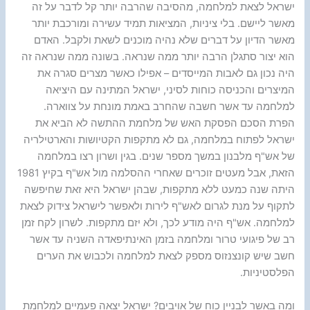
ישראל לצאת למלחמה, מהסיבה שהרבה יותר קל לדבר על זה
מאשר ליישם. בלי ציניות, המציאות תמיד עשירה ומורכבת יותר
מאשר הדיון על דברים שלא נהיה מוכנים לשאת ולקבל. האדם
הוא יצור סתגלן הרבה יותר ממה שנראה. בשונה ממה שנראה זה
היה נכון גם לאבות המייסדים – אפילו כאשר מצרים סגרה את
המיצרים והכניסה כוחות לסיני, ישראל המתינה עם היציאה
למלחמה עד אשר חשבה שהחרב באמת מונחת על צווארה.
הפרת הסכם הפסקת האש של מלחמת ההתשה לא הביא את
ישראל לפתוח במלחמה, גם לא מתקפות הקטיושות והארטילריה
של אש"ף מלבנון במשך מספר שנים. בגין ושרון רצו במלחמה
הזאת, אבל מעטים זוכרים שאחרי ההסלמה מול אש"ף בקיץ 1981
היתה שנה כמעט ללא מתקפות, שבהן ישראל היא זאת שחיפשה
לתקוף על מנת לגרום לאש"ף לירות ולאפשר לישראל צידוק לצאת
למלחמה. אש"ף היה מודע לכך, ולא יזם מתקפות. לשרון לקח זמן
רב של פיגועי טרור ומלחמה בזמן האינתיפאדה השניה עד אשר
חשב שיש קונצנזוס מספק לצאת למלחמה ולכבוש את הערים
הפלסטיניות.
ומה באשר לבניין כוח של אויבים? ישראל יצאה פעמיים למלחמת