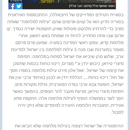
בסוגיית הטילים המדוייקים של חיזבאללה, ההתבססות האיראנית
בסוריה הדיון הוא על קווים אדומים שהם "עילות למלחמה" שאתה
מציב כדי להרתיע מלנקוט פעולות שאינן תוקפנות ישירה כנגדך. קו
אדום שבו אתה מתחייב להיות זה שפותח באש ראשון. אחרי
מלחמת קדש, עסקו ראשי המדינה בסוגיה. שמעון פרס פרסם
מאמר במערכות שבו מנה 5 עילות למלחמה בין ישראל למדינות
ערב, שלוש מהן שיביאו את ישראל לפתוח במלחמה: חסימת
מיצרי טיראן; כיבוש ירדן ע"י מצרים; ריכוז כוחות בכמות שתסכן
את קיומה של ישראל. יגאל אלון פירט עילות מלחמה בספרו מסך
של חול: ריכוז כוחות…; הכללת ירדן או לבנון באיחוד ערבי עוין את
ישראל; הופעת צבא ערבי בגדה המערבית; גזילת מקורות מים;
חסימת מיצרי טיראן; מניעת מעבר להר הצופים. בהמשך כאשר
הפך לשר בממשלה הוסיף לעילות מלחמה אלה: התקפת פתע
אווירית; התגברות הלוחמה הזעירה למימדים שלא ניתן יהיה
לסבול.
ההיסטוריה של ישראל רצופה בעילות מלחמה שלא הביאו את