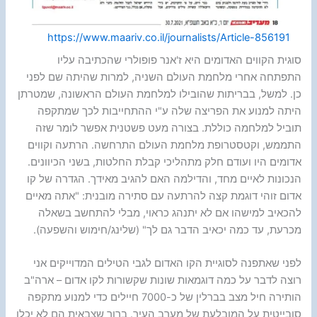
https://www.maariv.co.il/journalists/Article-856191
סוגית הקווים האדומים היא ז'אנר פופולרי שהכתיבה עליו
התפתחה אחרי מלחמת העולם השניה, למרות שהיתה שם לפני
כן. למשל, בבריתות שהובילו למלחמת העולם הראשונה, שמטרתן
היתה למנוע את הפריצה שלה ע"י ההתחייבות לכך שמתקפה
תוביל למלחמה כוללת. בצורה מעט פשטנית אפשר לומר שזה
התממש, וקטסטרופת מלחמת העולם התרחשה. הרתעה וקווים
אדומים היו ועודם חלק מתהליכי קבלת החלטות, בשני הכיוונים.
הנכונות לאיים מחד, והדילמה האם להגיב מאידך. הגדרה של קו
אדום זוהי דוגמת קצה להרתעה עם סתירה מובנית: "אתה מאיים
להכאיב למישהו אם לא יתנהג כראוי, מבלי להתחשב בשאלה
מכרעת, עד כמה יכאיב הדבר גם לך" (שלינג/חימוש והשפעה).
לפני שאתפנה לסוגיית הקו האדום לגבי הטילים המדוייקים אני
רוצה לדבר על כמה דוגמאות שונות שקשורות לקו אדום – ארה"ב
הותירה חיל מצב בברלין של כ-7000 חיילים כדי למנוע מתקפה
סובייטית על המובלעת של מערב העיר. ברור שצבאית הם לא יכלו