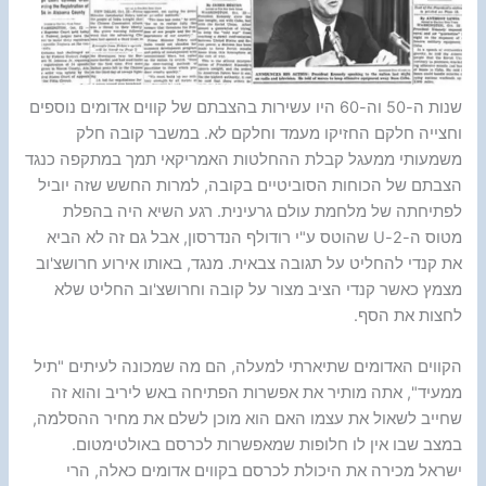
שנות ה-50 וה-60 היו עשירות בהצבתם של קווים אדומים נוספים
וחצייה חלקם החזיקו מעמד וחלקם לא. במשבר קובה חלק
משמעותי ממעגל קבלת ההחלטות האמריקאי תמך במתקפה כנגד
הצבתם של הכוחות הסוביטיים בקובה, למרות החשש שזה יוביל
לפתיחתה של מלחמת עולם גרעינית. רגע השיא היה בהפלת
מטוס ה-2-U שהוטס ע"י רודולף הנדרסון, אבל גם זה לא הביא
את קנדי להחליט על תגובה צבאית. מנגד, באותו אירוע חרושצ'וב
מצמץ כאשר קנדי הציב מצור על קובה וחרושצ'וב החליט שלא
לחצות את הסף.
הקווים האדומים שתיארתי למעלה, הם מה שמכונה לעיתים "תיל
ממעיד", אתה מותיר את אפשרות הפתיחה באש ליריב והוא זה
שחייב לשאול את עצמו האם הוא מוכן לשלם את מחיר ההסלמה,
במצב שבו אין לו חלופות שמאפשרות לכרסם באולטימטום.
ישראל מכירה את היכולת לכרסם בקווים אדומים כאלה, הרי