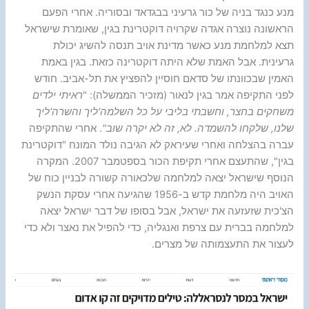
מנע כנגד בניה של כור גרעיני בבגדאד ובסוריה. אחרי הפעם
הראשונה נוצרה אגדה שקרויה דוקטרינת בגין, שאומרת שישראל
תצא למלחמת מנע כאשר מדינת אויב תנסה להשיג יכולת
גרעינית. אבל האמת שלא היתה דוקטרינה כזאת. בגין באמת
האמין שבכוונתו של סדאם חוסיין להפציץ את תל-אביב. חודש
לפני התקיפה אמר בגין לנאור (מזכיר הממשלה): "
ראיתי ילדים
משחקים בחצר, וחשבתי בליבי על כל השלמה'ליך והשרה'ליך
שלנו, שלקחו להשמדה. לא, זה לא יקרה שוב"
. אחרי שהתקיפה
עברה בהצלחה ואחרי שעיראק לא הגיבה נולד המונח "דוקטרינת
בגין", שהתעצם אחרי תקיפת הכור בספטמבר 2007. המקרה
הנוסף שישראל יצאה למלחמה שלכאורה קשורה לבניין כוח של
האויב היה מלחמת קדש ב-1956 שהגיעה אחרי עסקת הנשק
הצ'כית שזעזעה את ישראל, אבל בסופו של דבר ישראל יצאה
למלחמה בברית עם צרפת ואנגליה, כדי להפיל את נאצר ולא כדי
לעצור את התעצמותה של מצרים.