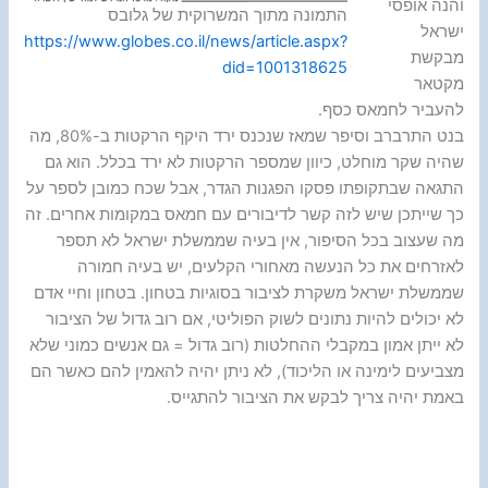
והנה אופסי
התמונה מתוך המשרוקית של גלובס
ישראל
https://www.globes.co.il/news/article.aspx?
מבקשת
did=1001318625
מקטאר
להעביר לחמאס כסף.
בנט התרברב וסיפר שמאז שנכנס ירד היקף הרקטות ב-80%, מה
שהיה שקר מוחלט, כיוון שמספר הרקטות לא ירד בכלל. הוא גם
התגאה שבתקופתו פסקו הפגנות הגדר, אבל שכח כמובן לספר על
כך שייתכן שיש לזה קשר לדיבורים עם חמאס במקומות אחרים. זה
מה שעצוב בכל הסיפור, אין בעיה שממשלת ישראל לא תספר
לאזרחים את כל הנעשה מאחורי הקלעים, יש בעיה חמורה
שממשלת ישראל משקרת לציבור בסוגיות בטחון. בטחון וחיי אדם
לא יכולים להיות נתונים לשוק הפוליטי, אם רוב גדול של הציבור
לא ייתן אמון במקבלי ההחלטות (רוב גדול = גם אנשים כמוני שלא
מצביעים לימינה או הליכוד), לא ניתן יהיה להאמין להם כאשר הם
באמת יהיה צריך לבקש את הציבור להתגייס.