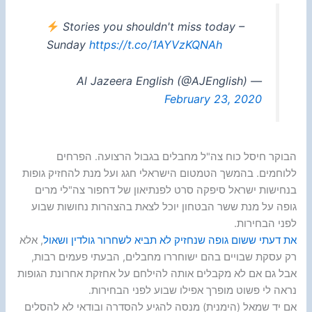
Stories you shouldn't miss today –
Sunday
https://t.co/1AYVzKQNAh
— Al Jazeera English (@AJEnglish)
February 23, 2020
הבוקר חיסל כוח צה"ל מחבלים בגבול הרצועה. הפרחים
ללוחמים. בהמשך הטמטום הישראלי חגג ועל מנת להחזיק גופות
בנחישות ישראל סיפקה סרט לפנתיאון של דחפור צה"לי מרים
גופה על מנת ששר הבטחון יוכל לצאת בהצהרות נחושות שבוע
לפני הבחירות.
את דעתי ששום גופה שנחזיק לא תביא לשחרור גולדין ושאול
, אלא
רק עסקת שבויים בהם ישוחררו מחבלים, הבעתי פעמים רבות,
אבל גם אם לא מקבלים אותה להילחם על אחזקת אחרונת הגופות
נראה לי פשוט מופרך אפילו שבוע לפני הבחירות.
אם יד שמאל (הימנית) מנסה להגיע להסדרה ובודאי לא להסלים