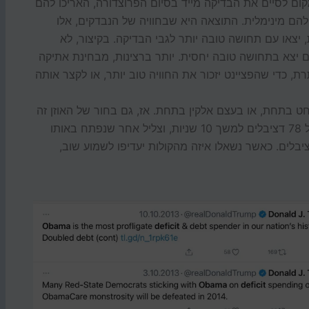
אי. קרי, במקום לסיים את הבדיקה מייד בסיום הפרוצדורה, האריכו להם
 מינימלית. התוצאה היא שבחוויה של הנבדקים, אלו
צאו עם תחושה טובה יותר לגבי הבדיקה. בקיצור, לא
 יצא בתחושה טובה יחסית. יותר ברצינות, מבחינת אתיקה
, כדי שהפציינט יזכור את החוויה טוב יותר, או לקצר אותה
 בתחת, או בעצם אלקין בתחת. אז, גם בחור של האוזן זה
אותו דבר. בניסוי אחר השמיעו למשתתפים צליל של 78 דציבלים למשך 10 שניות, וצליל אחר שנפתח באותו
 אבל נמשך 8 שניות נוספות בעוצמה של 66 דציבלים. כאשר נשאלו איזה מהקולות יעדיפו לשמוע שוב,