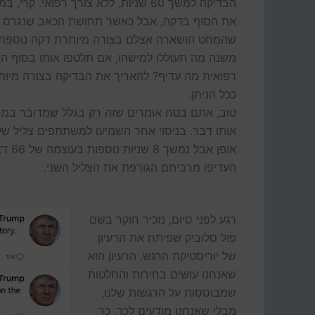
הבדיקה למשך 60 שניות, ללא צורך רפו
את הסוף בדקה, אבל כאשר תחושת הכאב שנגרם להם
שהמחט הושארה אצלם בצורה מיותרת דקה נוספת, י
משנה מה תעוללו למישהו, אם תלטפו אותו בסוף הם
רפואית מה עדיף? להאריך את הבדיקה בצורה מיותרת
ככל הניתן.
טוב, אתם בטח אומרים שזה רק בגלל שמדובר במחט
אופן
העדיפו מרביתם הגורפת את הצליל השני.
רגע לפני סיום, נזכיר חוקר בשם
פול סלוביק שפיתח את הרעיון
של יוריסטיקת הרגש. הרעיון הוא
שאנחנו עושים בחירות והחלטות
שמבוססות על הרגשות שלנו,
מבלי שאנחנו מודעים לכך. כך