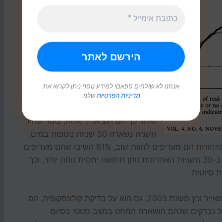
חוויות משפיעה (מאוד) על האופן שבו
אנחנו זוכרים אותן, וככל שחולף הזמן
מצטרפים לזכרון גם "לכלוכים". לפני
הלכלוכים, 3 לפני לפני הקולונסקופיה
ערכו כהנמן, רדלמאייר שרייבר
ופרדריקסון ניסוי אחר שנוגע לתועלת
נחווית. המשתתפים הניחו את שתי
אנחנו לא שולחים ספאם! למידע נוסף ניתן לקרוא את
הידיים שלהם במים בטמפרטורה של 14
מדיניות הפרטיות
שלנו.
מעלות (זה קר ממש) למשך 60 שניות,
ואחר כך הם הוציאו יד אחת, בעוד שהיד
השניה נשארה 30 שניות נוספות במים
שחוממו בהדרגה ל-15 מעלות. כאשר נשאלו איזה מהחוויות הם מעדיפים לחוות שוב, 81% השיבו שהם מעדיפים
את החוויה בת ה-90 שניות. הסיבה לכך, שהשיפור ב-30 השניות האחרונות נותן תחושה יחסית נוחה יותר, וכך
 סיוטית.
אהה, זה עוד לא הכל. במחקר נוסף של כהנמן, רדלמאייר וכץ משנת 2003, גם הוא על בדיקת קולונסקופיה, הם
ה של נבדקים שלהם הושארה המחט במצב סטטי בסיום