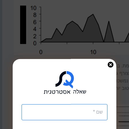
ת. במחקר הנ"ל בדקו השניים האם קיים פער בין החוויה
 מצורף גרף כאב שחוו שני מטופלים בבדיקה, אפשר לראות
 גם נמשכה זמן רב יותר, וגם היו בה יותר שיאי כאב. אבל
ודאי תשאלו כיצד זה ייתכן? ובכן, הזכרון
שלנו אינו "אובייקטיבי" כמו שאנחנו נוטים
לחשוב. מסתבר שאנחנו שהסיום של