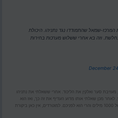
 המרכז-שמאל שהתמודדו נגד נתניהו. היכולת
ניהו VS השמאל״ נחלשת. וזה בא אחרי ששלוש מערכות בחירות
December 24
 מעזיבת סער ואלקין את הליכוד. אחרי ששאלתי את נתניהו
 לאחר מכן שאלתי אותו מדוע העדיף את זה כך, ואז הוא
אמר לי "נו, למה אתה חושב?". הבטחתי לו חיבור של 1000 מילים והרי הוא לפניכם. למוטרדים, אין כאן ביקורת