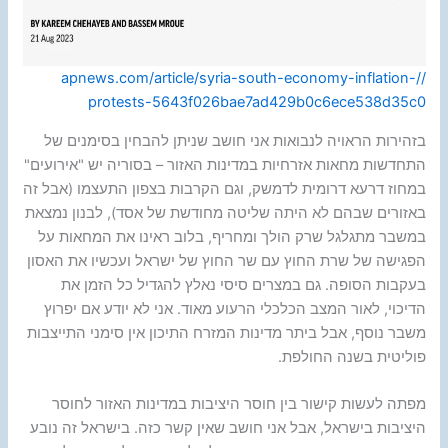
//apnews.com/article/syria-south-economy-inflation-
protests-5643f026bae7ad429b0c6ece538d35c0
בזהירות הראויה לנבואות אני חושב שניתן להבחין בסימנים של
התחדשות מחאות אזרחיות במדינות האזור – בסוריה יש "אירועים"
במחוז דרעא דרומית לדמשק, וגם הקרבות בצפון התעצמו (אבל זה
באזורים שבהם לא היתה שליטה מחודשת של אסד), לבנון נמצאת
במשבר מתגלגל שרק הולך ומחריף, בלוב ראינו את המחאות על
הפגישה של שרת החוץ עם שר החוץ של ישראל ועכשיו את האסון
בעקבות הסופה. גם במצרים סיסי נאלץ להגדיל כל הזמן את
הדיכוי, לאור המצב הכלכלי הרעוע מאוד. אני לא יודע אם יפרוץ
משבר נוסף, אבל ביתר מדינות המזרח התיכון אין סימני התייצבות
פוליטית בשנה החולפת.
מפתה לעשות קישור בין חוסר היציבות במדינות האזור לחוסר
היציבות בישראל, אבל אני חושב שאין קשר כזה. בישראל זה נובע