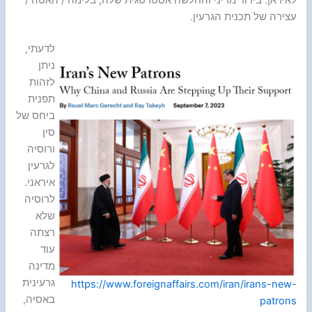
לאיראן: בידוד מדיני והחלשה אסטרטגית שלה; בלימה / האטה /
עצירה של תכנית הגרעין.
לדעתי,
ניתן
לזהות
תפנית
ביחס של
סין
ורוסיה
לגרעין
איראני.
לרוסיה
שלא
רצתה
עוד
מדינה
גרעינית
https://www.foreignaffairs.com/iran/irans-new-
באסיה,
patrons