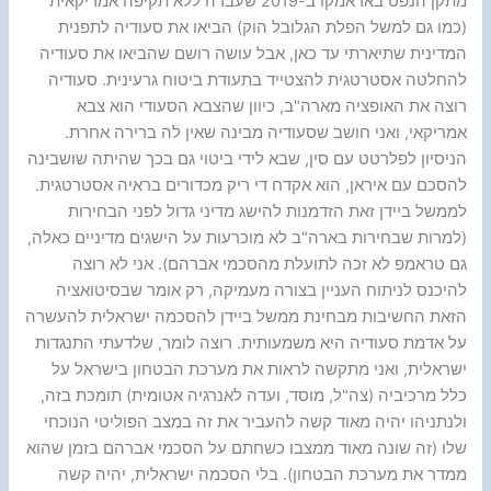
מתקן הנפט באראמקו ב-2019 שעברה ללא תקיפה אמריקאית
(כמו גם למשל הפלת הגלובל הוק) הביאו את סעודיה לתפנית
המדינית שתיארתי עד כאן, אבל עושה רושם שהביאו את סעודיה
להחלטה אסטרטגית להצטייד בתעודת ביטוח גרעינית. סעודיה
רוצה את האופציה מארה"ב, כיוון שהצבא הסעודי הוא צבא
אמריקאי, ואני חושב שסעודיה מבינה שאין לה ברירה אחרת.
הניסיון לפלרטט עם סין, שבא לידי ביטוי גם בכך שהיתה שושבינה
להסכם עם איראן, הוא אקדח די ריק מכדורים בראיה אסטרטגית.
לממשל ביידן זאת הזדמנות להישג מדיני גדול לפני הבחירות
(למרות שבחירות בארה"ב לא מוכרעות על הישגים מדיניים כאלה,
גם טראמפ לא זכה לתועלת מהסכמי אברהם). אני לא רוצה
להיכנס לניתוח העניין בצורה מעמיקה, רק אומר שבסיטואציה
הזאת החשיבות מבחינת ממשל ביידן להסכמה ישראלית להעשרה
על אדמת סעודיה היא משמעותית. רוצה לומר, שלדעתי התנגדות
ישראלית, ואני מתקשה לראות את מערכת הבטחון בישראל על
כלל מרכיביה (צה"ל, מוסד, ועדה לאנרגיה אטומית) תומכת בזה,
ולנתניהו יהיה מאוד קשה להעביר את זה במצב הפוליטי הנוכחי
שלו (זה שונה מאוד ממצבו כשחתם על הסכמי אברהם בזמן שהוא
ממדר את מערכת הבטחון). בלי הסכמה ישראלית, יהיה קשה