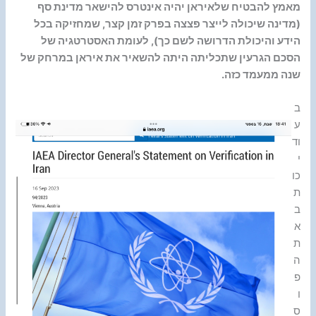
מאמץ להבטיח שלאיראן יהיה אינטרס להישאר מדינת סף
(מדינה שיכולה לייצר פצצה בפרק זמן קצר, שמחזיקה בכל
הידע והיכולת הדרושה לשם כך), לעומת האסטרטגיה של
הסכם הגרעין שתכליתה היתה להשאיר את איראן במרחק של
שנה ממעמד כזה.
ב
ע
וד
י
כו
ת
ב
א
ת
ה
פ
ו
ס