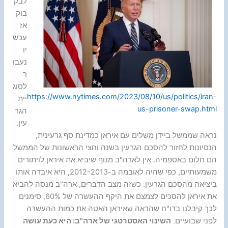
לבק
בוק
אז
עכש
יו
נעבו
ר
לסוג
https://www.nytimes.com/2023/08/10/us/politics/iran-
יית
us-prisoner-swap.html
הגר
עין.
נראה שממשל ביידן משלים עם איראן כמדינת סף גרעינית,
הנסיונות לחזור להסכם הגרעין בשנה וחצי הראשונות של הממשל
הם חלום באספמיה. אין לארה"ב מנוף שיביא את איראן לויתורים
משמעותיים, כפי שהיה לאובמה ב-2012-2013, היא איבדה אותו
ביציאה מהסכם הגרעין. כשזה מצב הדברים, ארה"ב מנסה להביא
את איראן להסכים לצמצם את היקף ההעשרה של 60%, סימנים
לכך קיבלנו בדו"ח שהראה שאיראן האטה את כמות ההעשרה
לפני שבועיים.
השינוי האסטרטגי של ארה"ב: היא כעת עושה