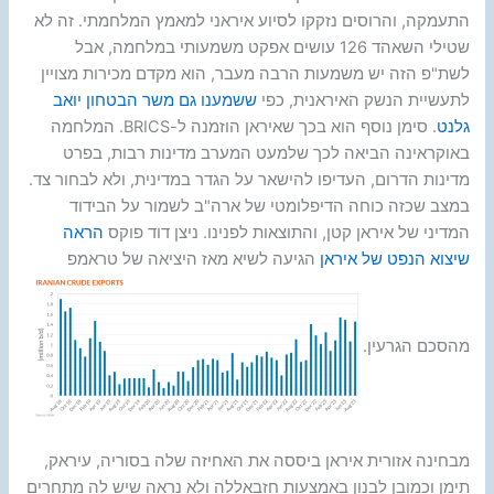
התעמקה, והרוסים נזקקו לסיוע איראני למאמץ המלחמתי. זה לא
שטילי השאהד 126 עושים אפקט משמעותי במלחמה, אבל
לשת"פ הזה יש משמעות הרבה מעבר, הוא מקדם מכירות מצויין
לתעשיית הנשק האיראנית, כפי
ששמענו גם משר הבטחון יואב
גלנט
. סימן נוסף הוא בכך שאיראן הוזמנה ל-BRICS. המלחמה
באוקראינה הביאה לכך שלמעט המערב מדינות רבות, בפרט
מדינות הדרום, העדיפו להישאר על הגדר במדינית, ולא לבחור צד.
במצב שכזה כוחה הדיפלומטי של ארה"ב לשמור על הבידוד
המדיני של איראן קטן, והתוצאות לפנינו. ניצן דוד פוקס
הראה
שיצוא הנפט של איראן
הגיעה לשיא מאז היציאה של טראמפ
מהסכם הגרעין.
מבחינה אזורית איראן ביססה את האחיזה שלה בסוריה, עיראק,
תימן וכמובן לבנון באמצעות חזבאללה ולא נראה שיש לה מתחרים