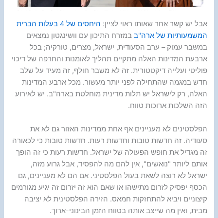
אבל יש קשר אחר שאותו ראוי לציין:
היחסים של 4 בעלות הברית
המשמעותיות של ארה"ב
במזרח התיכון עם וושינגטון נמצאים
במשבר עמוק – ערב הסעודית, ישראל, מצרים, טורקיה; בכל
ארבעת המדינות האלה מתקיים תהליך לאומנות והחרפה של דיכוי
פוליטי ועלייה דיקטטורית. זה לא משבר חולף, זה מעיד על שלב
חדש במגמה שהתחילה לפני יותר מעשור. מכל ארבע המדינות
האלה, רק לישראל יש תלות מדינית מוחלטת בארה"ב. יש לאירוע
הזה השלכות ארוכות טווח.
הפלסטינים לא מעניינים אף אחת ממדינות האזור גם לא את
סעודיה. זה חדשות טובות וחדשות רעות. חדשות טובות כי לכאורה
זה מגדיל את חופש הפעולה של ישראל. חדשות רעות כי זה הופך
אותם ליותר "נואשים", אין להם מה להפסיד, אבל גרוע מזה,
ישראל לא רוצה לשאת בעול הפלסטיני. אם הם לא מעניינים, גם
הכסף יפסיק לזרום מתישהו או שאם הוא זה יזרום זה יגיע מגורמים
קיצוניים ויביא להתחזקות חמאס. הזירה הפלסטינית לא יציבה
מבית, ואין מה שייצב אותה בטווח הזמן הבינוני-ארוך.