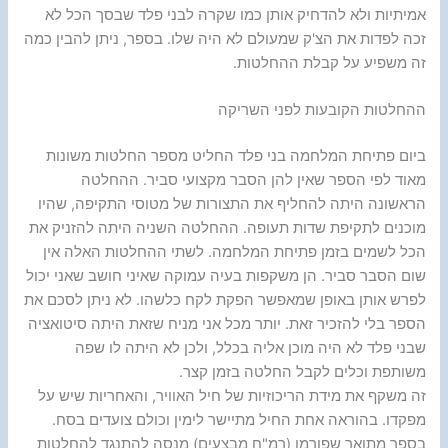
אמיתיות ולא להדחיק אותן כמו שקרה לבני פלד שבסך הכל לא
זכה לפדות את הצ'ק שמעולם לא היה שלו. בספר, ניתן להבין כמה
זה משפיע על קבלת ההחלטות.
ההחלטות הקובעות לפני השריקה
ביום פתיחת המלחמה בני פלד החליט מספר החלטות משונות
מאוד לפי הספר שאין להן הסבר מקצועי סביר. ההחלטה
הראשונה היתה להחליף את התצורות של מטוסי התקיפה, שהיו
מוכנים לתקיפת שדות תעופה. ההחלטה השניה היתה להזניק את
הכל לשמים בזמן פתיחת המלחמה. לשתי ההחלטות האלה אין
שום הסבר סביר. הן משקפות בעיה עמוקה שאיני חושב שאני יכול
לפרש אותן באופן שמאפשר הפקת לקח כלשהו. לא ניתן לסכם את
הספר בלי להזכיר זאת. יותר מכל אני מניח שזאת היתה סיטואציה
שבני פלד לא היה מוכן אליה בכלל, ולכן לא היתה לו שפה
משותפת וכלים לקבל החלטה בזמן קצר.
זה משקף את מידת הריכוזיות של חיל האוויר, והאחריות שיש על
מפקדו. בהוראה אחת החיל מתיישר לימין וכולם צועדים בסח.
בספר מתואר שפורמן (רמ"ח מבצעים) מנסה להתנגד להחלטות