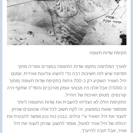
תקיפת שדות תעופה
לאורך המלחמה נתקפו שדות התעופה במצרים וסוריה מתוך
תפיסה שיש לזה חשיבות רבה כדי להשיג עליונות אווירית. אמנם
חיל האוויר השקיע רק כ-700 גיחות בתקיפת שדות תעופה (מתוך
כ-11000) אבל אלה היו מבצעי עומק מורכבים והסד"כ שתקף היה
קורנסים. מטוס האיכות של החייל.
התקיפות הללו לא הצליחו להשבית את שדות התעופה ליותר
ממספר שעות בממוצע, זה לקח חשוב לכל אלה שטוענים שניתן
לעצור את חיל האוויר ע"י טילים. בבנין כוח נכון אפשר להבטיח את
יכולתו של חיל אוויר לפעול, ואסור לחשוב שניתן לעצור את חיל
אוויר, אבל חובה להיערך.