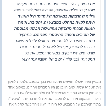
את המערך כולו. האויב היה מטורטר, היתה תקופה
שלא קיבל טילים ואספקה, וזה היה הזמן לשבור אותו.
גילינו שהדבקות במשימה של טייסי חיל האוויר
היתה לקויה בהחלט במבצע זה, והסיבה: אימת
המוות הבלתי מוצדקת מהיעילות הבלתי מבוססת
של הטילים והפחד ההיסטרי מפניהם.
בתחקיר
התברר שפרט ל-10 מטוסים שהופלו ע"י נ"מ פשוט,
בדרכם למטרות, אף טיל לא הפיל מטוס. במקום
שהטייסים יהיו דבקים במשימה ומצאו את כל
המטרות" (בני פלד / ימים של חשבון עמ' 427)
מעניין ומוזר שפלד האשים את לוחמיו בכך שנמנע מלנסות לתקוף
את הטק"א שנית. לאביהו בן נון היו הסברים אחרים, במקום אחד
הוא טען שהדרג המדיני והרמטכ"ל היו אלה שהגבילו את חיל
האוויר, ובמקום אחר יש לו הסבר שנראה לי הרבה יותר "טיבעי":
בתור המתכנן של המבצע, לא היה לו רעיון אחר כיצד לתקוף את