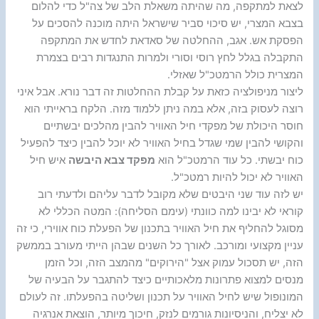
לצאת למתקפה, מה שהיתה משאלת הלב של צה"ל כדי להלום
בצבא המצרי, יש סיכוי סביר שישראל היתה מוכנה להסכים על
הפסקת אש. אגב, ההחלטה של סאדאת לחדש את המתקפה
התקבלה בגלל לחץ רוסי וסורי ולמרות התנגדות רבים בצמרת
המצרית כולל הרמטכ"ל שאזלי.
ליצור מניפולציה כזאת על קבלת ההחלטות זה דבר נורא. אבל איני
רוצה לעסוק בזה, אלא במה ניתן ללמוד מזה. הלקח בראייתי הוא
חוסר היכולת של מפקדי חיל האוויר להבין מהלכים יבשתיים
והקושי להבין שמי שגדל בחיל האוויר לא יוכל להבין כיצד להפעיל
כוח יבשתי. כל עוד הרמטכ"ל הוא
מפקד צבא היבשה
איש חיל
האוויר לא יכול להיות רמטכ"ל.
יש לזה עוד שני היבטים שלא מקובל לדבר עליהם ולדעתי רוב
קוראי לא יבינו למה כוונתי (עימם הסליחה): המטה הכללי לא
מסוגל להחליף את חיל האוויר בתכנון של הפעלת כוח אווירי, כי זה
עניין מקצועי ומורכב. לאורך כל השנים שבהן הייתי מעורב בממשק
הזה, יש תסכול עמוק אצל "הירוקים" מהמצב הזה, וכל הזמן
מנסים למצוא פתרונות מלאכותיים כיצד להתגבר על הבעיה של
המונופול שיש לחיל האוויר על תכנון ושליטה בהפעלתו. זה לעולם
לא יצליח, והניסיונות גורמים לנזק, חיכוך מיותר, הוצאת אנרגיה