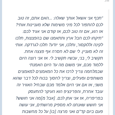
זה:
“תכף אני אשאל אותך שאלה: …האם אתם, זה טוב
לכם להתפזר לכל מיני משימות שלא מעניינות אותי?
אז רגע, אם זה טוב לכם, אז קודם אני אגיד לכם:
"תיקחו לכם חבל ארץ ותתאמנו שם בהפצצות, תלכו
לקינה וללוקסור, ותלכו, אני יודע? תלכו לגרדקה. אותי
זה לא מעניין. לי שם לא חסרה אף פצצה אחת.
תקשיב לי, בני, עכשיו תקשיב לי. אז אני רוצה היום
ללמוד מכם, אני משום מה עד היום האמנתי
שבמלחמה צריך לרכז את כל המאמצים למאמצים
משותפים ופעילים, וצריך לחסוך בכוח לכל דבר שהוא
משני, אז אם אני היום אלמד מכם שבחיל האוויר זה
עובד אחרת, והפרינציפ הוא העיקר להתעסק
בפריפריה, אז אני אתן לכם. [אבל מ]מה אני חושש?
אני חושש שאנחנו לא מספיק מרושתים, אני עושה
פעם ביום קד"ם ואני מרצה [בו] על כל מחשבות