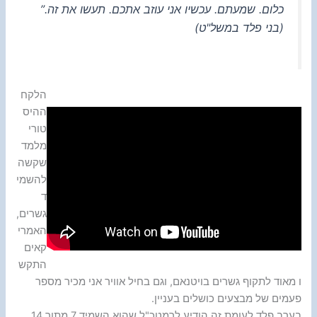
כלום. שמעתם. עכשיו אני עוזב אתכם. תעשו את זה.”
(בני פלד במשל"ט)
הלקח
ההיס
טורי
מלמד
שקשה
להשמי
ד
גשרים,
האמרי
קאים
התקש
ו מאוד לתקוף גשרים בויטנאם, וגם בחיל אוויר אני מכיר מספר
פעמים של מבצעים כושלים בעניין.
בערב פלד לעומת זה הודיע לרמטכ"ל שהוא השמיד 7 מתוך 14