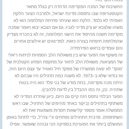
החשיבות של המכה המקדימה הדהדה רק בגלל מתאר
הקטסטרופה שבו נתפסה מדינת ישראל, ולמרבה הצער הלקח
האמיתי לא נלמד. הלקח הוא שעיתוי פתיחת המלחמה הוא לא
משהו שלצבא יש צ'ק מדיני לגביו. גם אם הצבא יבוא ויאמר שמכה
מקדימה תשנה מהיסוד את הישגי המלחמה, זה לא בהכרח מצדיק
שהמלחמה תיפתח בצורה כזאת. למדינאים יש אילוצים אחרים
והם עומדים בראש הפירמידה.
זה משקף את הפער שיש בין משאלות הלב הסמויות לניתוח ריאלי
של המציאות. משאלת הלב לחזור על מתקפת הפתע הקטלנית של
'מוקד' לא יצאה ממשרדו של מפקד חיל האוויר עד עצם היום הזה,
אז בודאי שלא ב-1973. לא משנה כמה תרגילים היו שבהם לא
היתה מכה מקדימה, בתת מודע של בני פלד הוא היה בטוח
שתהיה. (כן, זה כמו ההבדל בין לדעת ללהבין).
הפער הבלתי נתפס הזה קיים גם היום, כיוון שהדרג המדיני לא
משתתף בתרגילים (ביקור באחד מהימים של התרגיל, שבו ראש
הממשלה אומר מספר קלישאות חסרות משמעות זאת לא
השתתפות). מרבית התרגילים נפתחים ע"י צה"ל, כדי לתרגל באופן
המושלם ביותר את המערכת בספיקה הכי גבוהה שאפשר. אפילו