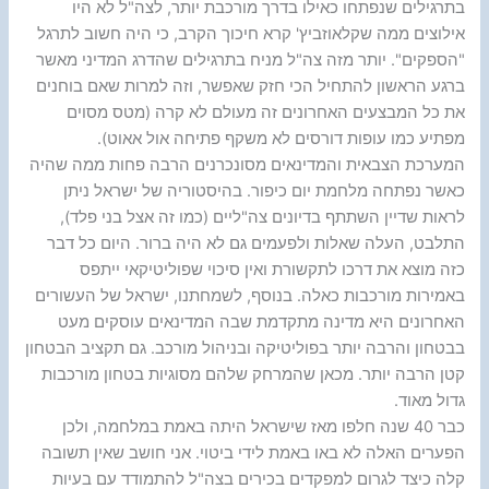
בתרגילים שנפתחו כאילו בדרך מורכבת יותר, לצה"ל לא היו
אילוצים ממה שקלאוזביץ' קרא חיכוך הקרב, כי היה חשוב לתרגל
"הספקים". יותר מזה צה"ל מניח בתרגילים שהדרג המדיני מאשר
ברגע הראשון להתחיל הכי חזק שאפשר, וזה למרות שאם בוחנים
את כל המבצעים האחרונים זה מעולם לא קרה (מטס מסוים
מפתיע כמו עופות דורסים לא משקף פתיחה אול אאוט).
המערכת הצבאית והמדינאים מסונכרנים הרבה פחות ממה שהיה
כאשר נפתחה מלחמת יום כיפור. בהיסטוריה של ישראל ניתן
לראות שדיין השתתף בדיונים צה"ליים (כמו זה אצל בני פלד),
התלבט, העלה שאלות ולפעמים גם לא היה ברור. היום כל דבר
כזה מוצא את דרכו לתקשורת ואין סיכוי שפוליטיקאי ייתפס
באמירות מורכבות כאלה. בנוסף, לשמחתנו, ישראל של העשורים
האחרונים היא מדינה מתקדמת שבה המדינאים עוסקים מעט
בבטחון והרבה יותר בפוליטיקה ובניהול מורכב. גם תקציב הבטחון
קטן הרבה יותר. מכאן שהמרחק שלהם מסוגיות בטחון מורכבות
גדול מאוד.
כבר 40 שנה חלפו מאז שישראל היתה באמת במלחמה, ולכן
הפערים האלה לא באו באמת לידי ביטוי. אני חושב שאין תשובה
קלה כיצד לגרום למפקדים בכירים בצה"ל להתמודד עם בעיות