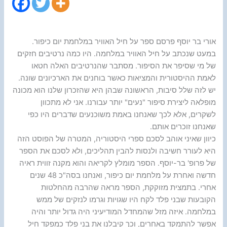
אורי בר יוסף פרסם ספר על חיל האוויר במלחמת יום כיפור.
במעט שנכתב על חיל האוויר במלחמה. היו כמה נרטיבים חזקים
של מי שסיפר את הסיפור. מסתבר שהנרטיבים האלה חטאו
לאמת ההיסטורית והמציאות כאשר בוחנים את הארכיונים שונה.
יש לזה שלל סיבות, הראשונה שבהן היא שהזכרון שלנו הוא מכונה
מופלאה ליצירת סיפור "נעים" יותר עבורנו. אני לא מתכוון
לשקרים, אלא לכך שאנחנו באמת משוכנעים שדברים היו כפי
שאנחנו זוכרים אותם.
כיוון שאיני אוהב לסכם ספרי היסטוריה, המטרה של הפוסט הזה
היא לעורר חשיבה ולנסות להבין תהליכים, ולא לסכם את הספר
של פרופ' בר-יוסף. הספר מומלץ לקריאה והוא מקנה זווית ראיה
חדשה ואחרת על מלחמת יום כיפור, ואנחנו בסה"כ 48 שנים
אחרי. בתמצית מזוקקת, הספר מראה שהרבה מהחלטות
הקובעות שבני פלד לקח היו שגויות וגרמו לנזקים של ממש
במלחמה. איזה מזל שהמחדל המודיעיני היה גדול יותר והיה
אפשר להתמקד באחרים, וכך קיבלנו את בני פלד כמפקד חיל