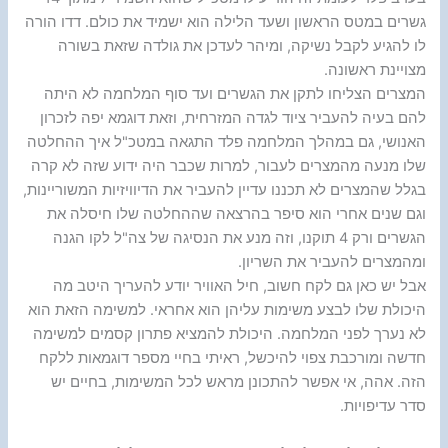
גשרים במטס הראשון ושעד הלילה הוא ישמיד את כולם. דדו הורה
לו להגיע לקבל נשיקה, ומיהר לעדכן את גולדה שזאת בשורה
מצויינת ראשונה.
המצרים הצליחו לתקן את הגשרים ועד סוף המלחמה לא היתה
להם בעיה להעביר ציוד לגדה המזרחית, וזאת דוגמא יפה לזכרון
האנושי, גם במהלך המלחמה פלד התגאה במטכ"ל איך ההחלטה
שלו מנעה מהמצרים לעבור, למרות שכבר היה ידוע שזה לא קרה
בגלל שהמצרים לא תכננו עדיין להעביר את הדיוויזיות המשוריינות,
וגם שנים אחרי הוא סיפר בהרצאה שההחלטה שלו חיסלה את
הגשרים ורק 4 תוקנו, וזה מנע את הנסיגה של צה"ל לקו הגנה
ומהמצרים להעביר את השריון.
אבל יש כאן גם לקח חשוב, חיל האוויר יודע להעריך היטב מה
היכולת שלו לבצע משימות עליהן הוא אחראי. למשימה הזאת הוא
לא נערך לפני המלחמה. היכולת להמציא פתרון קסמים למשימה
חדשה ומורכבת צפוי להיכשל, ראיתי בחיי מספר דוגמאות ללקח
הזה. אהה, אי אפשר להתכונן מראש לכל המשימות, בחיים יש
סדר עדיפויות.