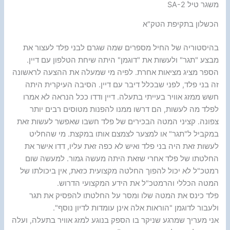
משגר טיל SA-2
הכשלון בתקיפת הטק"א
בהיסטוריה של החיל מספרים שמה שגרם לבני פלד לעצור את
מבצע "תגר" ולעשות את "דוגמן" היתה שיחת הטלפון עם דיין.
הספר מציג מציאות אחרת. לפיה מי שמעלה את ההצעה לראשונה
זה בני פלד, לפני שבכלל דיבר עם דיין. הסיבה העיקרית היתה
חשש ממזג אוויר בעייתי בתעלה. דיין ודדו ככל הנראה לא אמרו
לפלד מה לעשות, הם דרשו ממנו להפנות מטוסים רבים יותר
צפונה. קציני המטה הבכירים של פלד חשבו שאפשר לעשות זאת
במקביל ל"תגר" או למצער לצמצם אותו במקצת. מי שהחליט
לעשות זאת היה בני פלד ואיש לא כפה זאת עליו, דדו אישר את
החלטתו של פלד אחרי שזאת היתה מעשה גמור. למעשה שום
רמטכ"ל לא יכול להפוך החלטה מקצועית כזאת, אין ביכולתו של
המטה הכללי והרמטכ"ל את הידע המקצועי הדרוש.
פלד כינס את המטה שלו ומסר על החלטתו להפסיק את תגר
ולעבור לדוגמן "הוראות אלה אינן עומדות לדיון נוסף".
אני מעריך שמרגע שניקר בו הספק בנוגע למזג אוויר בתעלה, ועלה