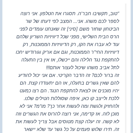
“טוב, תקשיבו חבר'ה. תסגרו את הטלפון. אני רוצה
לספר לכם משהו. אני… המצב לפי דעתו של שר
הביטחון שחזר משם [סיני] זה שאנחנו עומדים לפני
הרס הבית השלישי, מפני שכל דיוויזיות השריון שלהם
עוד לא עברו את הקו, רק הדיוויזיות הממוכנות, רק
דיוויזיות החי"ר הממוכנות, וגם אם אריק וגורודיש יחכו
להתקפת נגד הלילה והם ייכשלו, אז אין בין התעלה
לתל אביב משהו שיכול לעצור אותם!!!
זה ברור לכם? זה הדבר הקריטי. אם אני יכול להודיע
להם שאין גשרים בתעלה, אז הם יתעודדו קצת. הם
יהיו מוכנים אז לצאת להתקפת הנגד. הם רצו כמעט
ללכת ולייצב קו כאן, איפה שסוללות הטילים שלנו.
ולהחזיק ולגשת ומה לעשות אחר כך? מו"מ? אני לא
מוכן לזה. אז קדימה, אני רוצה להרוס את הגשרים וזה
לא קשה. זה יעלה קצת מטוסים אבל צריך לעשות את
זה. תירו שלוש פעמים על כל גשר עד שלא יישאר