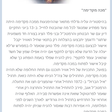
"מכה מקדימה"
בהיסטוריה עליה גדלתי מתואר שההימנעות ממכה מקדימה היתה
צעד מפתיע שמנוגד לכל מה שהובטח לחייל. ב-13 ביוני התקיים
דיון עם שר הבטחון והרמטכ"ל ובני פלד הציג בצורה חד משמעית
ש'תגר' ו'דוגמן' יתבצעו בהצלחה רק בתנאי שחיל האוויר יקבל
אישור לבצעם במכה מקדימה. פלד טוען שנאמר לו במפורש ש"לא
יעלה על הדעת שלא נקדים לתקוף אם יהיה אפילו שמץ של חשד
שהאויב עומד לתקוף". ניתן להניח שפלד באמת הופתע כך שלא
קיבל אישור לפתוח במכה מקדימה.
בפועל, התכניות של חיל אוויר תוכננו גם תחת החלופה שלא תהיה
מכה מקדימה, התרגילים של צה"ל הניחו שלא היתה כזאת. תרגיל
"איל הברזל" ב-1972 התחיל אחרי שהמצרים חצו את התעלה.
הרמטכ"ל אגב, סירב להתחיל את התרגיל והתרצה רק אחרי
שאמר לפרוטוקול שזאת אינה אפשרות סבירה. האלוף שהיה
אחראי על התרחיש בתרגיל היה גורודיש. לאורך השנים לפני
המלחמה, היו אמירות רבות שאסור להניח שניתן יהיה לפתוח
במכה מקדימה.