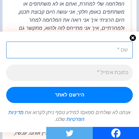
המלחמה שלי למחרת, ואתם או לא משתתפים או
משתתפים באופן חלקי; אני עושה היום קבוצת תכנון,
היום הרציתי איך אני רואה את המלחמה למחר
ולמחרתיים, איך אני מתייחס לזה ולהוא, מתקשר גם
בצד שלכם. אז אולי זה מעניין אתכם מאוד, אבל
חוששני שזה לא תורם לכם בשביל שאנחנו נהיה על גל
אחד. ואני הייתי רוצה: א. גם אתה נותן לי, אתה נותן
את הרשימה שלך, כל הדברים שאתה מדבר. למשל
קנטרה — קנטרה מעניינת את זקנתי — מבחינתי אני
לא, לא מפריעות לי לא הסוללות, לא הסוללות, ואני לא
צריך לתת סיוע קרוב שמה. אני היום צריך סיוע קרוב
ל"מיסורי" ולגזרה הדרומית. הגזרה הצפונית לא
הדאיגה אותי. הם לא תוקפים אותי, אני לא תוקף
אותם. יכול להיות שזה טוב לכם — [אז] זה בסדר. יכול
אנחנו לא שולחים ספאם! למידע נוסף ניתן לקרוא את
מדיניות
להיות שה- by product הוא שידפקו את הכוחות, את
הפרטיות
שלנו.
ראש הגשר שבקנטרה — בבקשה. אבל אני רוצה
להיות בטוח שאתה יודע בדיוק מה מעניין אותנו. עכשיו,