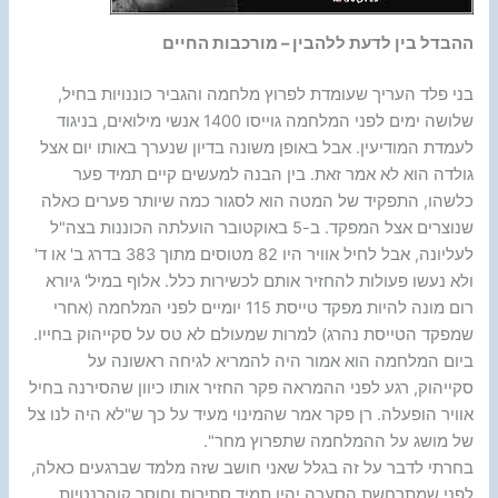
ההבדל בין לדעת ללהבין – מורכבות החיים
בני פלד העריך שעומדת לפרוץ מלחמה והגביר כוננויות בחיל,
שלושה ימים לפני המלחמה גוייסו 1400 אנשי מילואים, בניגוד
לעמדת המודיעין. אבל באופן משונה בדיון שנערך באותו יום אצל
גולדה הוא לא אמר זאת. בין הבנה למעשים קיים תמיד פער
כלשהו, התפקיד של המטה הוא לסגור כמה שיותר פערים כאלה
שנוצרים אצל המפקד. ב-5 באוקטובר הועלתה הכוננות בצה"ל
לעליונה, אבל לחיל אוויר היו 82 מטוסים מתוך 383 בדרג ב' או ד'
ולא נעשו פעולות להחזיר אותם לכשירות כלל. אלוף במיל' גיורא
רום מונה להיות מפקד טייסת 115 יומיים לפני המלחמה (אחרי
שמפקד הטייסת נהרג) למרות שמעולם לא טס על סקייהוק בחייו.
ביום המלחמה הוא אמור היה להמריא לגיחה ראשונה על
סקייהוק, רגע לפני ההמראה פקר החזיר אותו כיוון שהסירנה בחיל
אוויר הופעלה. רן פקר אמר שהמינוי מעיד על כך ש"לא היה לנו צל
של מושג על ההמלחמה שתפרוץ מחר".
בחרתי לדבר על זה בגלל שאני חושב שזה מלמד שברגעים כאלה,
לפני שמתרחשת הסערה יהיו תמיד סתירות וחוסר קוהרנטיות