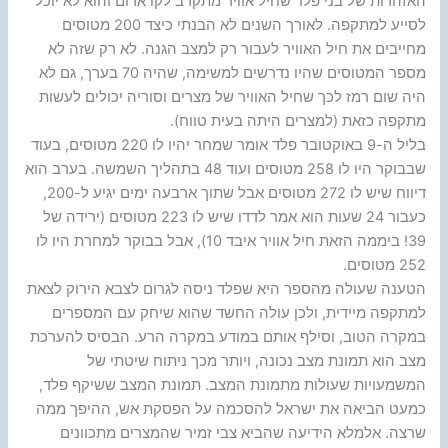
האזהרות של בני פלד שחיל אוויר מתקרב לקו אדום והוא לא יוכל
לסייע למתקפה. לאורך השנים לא הבנתי כיצד 200 מטוסים
מחייבים את חיל האוויר לעבור רק למצב הגנה. לא רק שזה לא
מספר המטוסים שהיו נדרשים למשימה, שהיה 70 בערך, גם לא
היה שום רמז לכך שחיל האוויר של מצרים וסוריה יכולים לעשות
מתקפה כזאת (למצרים היתה בעית טווח).
בליל ה-9 באוקטובר פלד אומר שמחר יהיו לו 220 מטוסים, בעוד
שבבוקר היו לו 258 מטוסים ועוד 48 בתהליך השמשה. בערב הוא
דיווח שיש לו 272 מטוסים אבל שתוך ארבעה ימים יגיע ל-200,
כעבור 24 שעות הוא אמר לדדו שיש לו 223 מטוסים (ירידה של
39! ביממה הזאת חיל אוויר איבד 10), אבל בבוקר למחרת היו לו
252 מטוסים.
הטענה שעולה מהספר היא שפלד ניסה לגרום לצבא הירוק לצאת
למתקפה מיידית, ולכן עולה החשד שהוא שיחק עם המספרים
במקרה הטוב, וסילף אותם במודע במקרה הרע. הבסיס להערכת
מצב הוא תמונת מצב נכונה, ויותר מכך ניתוח שיטתי של
המשמעויות שעולות מתמונת המצב. תמונת המצב ששיקף פלד,
כמעט הביאה את ישראל להסכמה על הפסקת אש, ההיפך ממה
שרצה. אלמלא הידיעה שהביא צבי זמיר שהמצרים מתכוונים