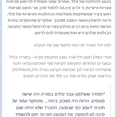
בנוגע להחלטה של פלד, אמרתי שאני אשתדל להימנע מניתוח
טעויות אישיות, כי לרוב אין מה ללמוד מהן. אני חושב שגישת
ראש בקיר שמשתקפת משלושת ההחלטות האישיות של פלד,
נדונה לכשלון כאשר המצב מסובך. מפקדים שהתקדמו בזכות
הגישה הזאת (ויש רבים כאלה) צפויים להיכשל כאשר התכונה
הבולטת שלהם היא זאת שעומדת להם לרועץ.
למה חיל האוויר לא ניסה לתקוף שוב את הטק"א
אחרי כשלון דוגמן חיל אוויר נמנע מתקיפת טק"א – בסוריה בכלל
ובמצרים התחדשו התקיפות לקראת סוף המלחמה(כדאי לזכור
שהצליחה הביאה לכך שכוחות הקרקע נטרלו חלק מהסוללות).
בהרצאה שנתן בפו"מ אמר בני פלד את הדברים הבאים:
"המחיר ששילמנו עבור טילים בסוריה היה שישה
מטוסים. הרווח היה מאכזב ביותר… מתחקור עמור של
תכנית 'דוגמן' כפי שבוצעה, התברר שלא היתה שום
סיבה לא להמשיך את המבצע הזה עד תום ולהשמיד