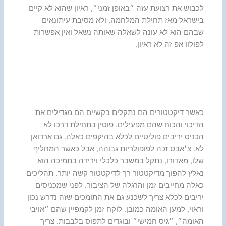
לכבוש את רצועת עזה ״באופן זמני״, ראיון שהוא לא קיים
בישראל מאז תחילת המלחמה, ולא מסיבת עיתונאים
שבהם הוא לא עונה לשאלה שאותה נשאל ואין אפשרות
לפולוו אפ זה לא ראיון.
כאשר דיקטטורים הם נתקלים בקשיים הם מגדילים את
הדיכוי והכוח שהם מפעילים. פוטין בתחילת דרכו לא
הכניס יריבים פוליטיים לכלא בהיקפים כאלה. גם ארדואן
לא. צ׳אבס זכה לפופולריות גבוהה, אבל כאשר המחליף
שלו, מאדורו, נתקל במשבר כלכלי וירידה בתמיכה הוא
נאלץ להפוך מדיקטטור רך לדיקטטור קשה יותר. תהליכים
כאלה מחייבים זמן והרגלה של הציבור. לפני שמכניסים
יריבים לכלא צריך לשכנע גם את התומכים שזה נדרש נכון
וראוי, למען האומה כמובן. לוקח זמן לקמפיין שהם ״אויבי
האומה״, ״גיס חמישי״ ובוגדים לתפוס בלבבות. צריך