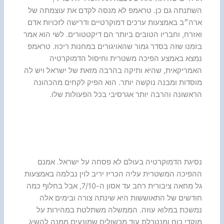
השתנתה גם כן. טראמפ לא מנסה לקדם את עוצמתה של
ארה״ב באמצעות ערכים דמוקרטיים ודרישה לזכויות אדם
ואזרח, וחבריו הטובים ביותר הם דיקטטורים. לשי הוא אמר
בזמנו שזה בסדר גמור שהאויגורים במחנות ריכוז. טראמפ
נמצא באמצע הפיכה משטרית וחיסול הדמוקרטיה
האמריקאית, שהיא ותיקה בהרבה מזאת של ישראל ויש לה
מוסדות ומבנה נוקשה יותר. הוא הפיק לקחים מהכהונה
הראשונה והרבה יותר אגרסיבי בכל הפעולות שלו.
נסיגת הדמוקרטיה בעולם לא פסחה על ישראל. אמנם
ההפיכה המשטרית עליה הכריז יריב לוין נבלמה באמצעות
גל מחאה ציבורית רחב עד אסון ה-7/10, אבל בחלוף כמה
חודשים של התאוששות היא שינתה צורה ובימים אלה
נמשכת במלוא עוזה. הממשלה משתלטת במהירות על
מוקדי כוח ומנטרלת עוד מכשולים שמונעים ממנה להשיג