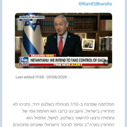
המלחמה שפרצה ב-7/10 מנוהלת בשלטון יחיד, נתניהו לא
מתראיין בישראל, והקבינט ברובו הוא חותמת גומי של
גחמותיו ורצונו להישאר בשלטון. למשל, אתמול הוא
התראיין בארה״ב וסיפר לציבור הישראלי שאנחנו מתכוונים